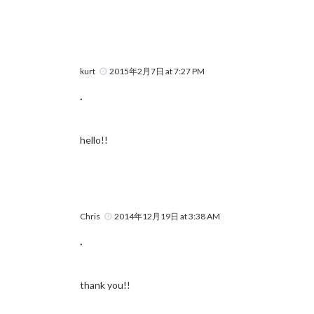
kurt
2015年2月7日 at 7:27 PM
.
hello!!
Chris
2014年12月19日 at 3:38 AM
.
thank you!!