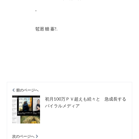
.
髱迥 艢 蓁?.
前のページへ
初月100万ＰＶ超えも続々と 急成長する
バイラルメディア
次のページへ