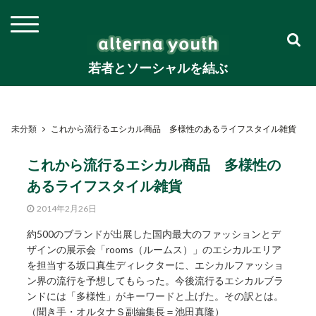
若者とソーシャルを結ぶ
未分類
これから流行るエシカル商品 多様性のあるライフスタイル雑貨
これから流行るエシカル商品 多様性の
あるライフスタイル雑貨
2014年2月26日
約500のブランドが出展した国内最大のファッションとデ
ザインの展示会「rooms（ルームス）」のエシカルエリア
を担当する坂口真生ディレクターに、エシカルファッショ
ン界の流行を予想してもらった。今後流行るエシカルブラ
ンドには「多様性」がキーワードと上げた。その訳とは。
（聞き手・オルタナＳ副編集長＝池田真隆）