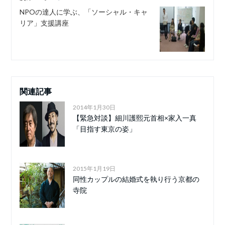
NPOの達人に学ぶ、「ソーシャル・キャ
リア」支援講座
関連記事
2014年1月30日
【緊急対談】細川護熙元首相×家入一真
「目指す東京の姿」
2015年1月19日
同性カップルの結婚式を執り行う京都の
寺院