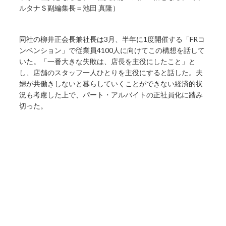
ルタナＳ副編集長＝池田 真隆）
同社の柳井正会長兼社長は3月、半年に1度開催する「FRコ
ンベンション」で従業員4100人に向けてこの構想を話して
いた。「一番大きな失敗は、店長を主役にしたこと」と
し、店舗のスタッフ一人ひとりを主役にすると話した。夫
婦が共働きしないと暮らしていくことができない経済的状
況も考慮した上で、パート・アルバイトの正社員化に踏み
切った。