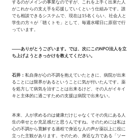
するのがメインの事業なのですが、これを上手く出来た人
がこれからの支え手を応援していくという仕組みです。誰
でも相談できるシステムで、現在は15名くらい、社会人と
学生の方々が「聴くトモ」として、毎週水曜日に原宿で行
っています。
――ありがとうございます。では、次にこのNPO法人を立
ち上げようときっかけを教えてください。
石井：
私自身が心の不調を抱えていたときに、病院が出来
ることには限界があるということに気が付いたんです。薬
を処方して病気を治すことは出来るけど、その人がイキイ
キと主体的に過ごすための支援は病院で出来ない。
本来、人が求めるのは健康だけじゃなくてその先にある人
生の幸せとか充足感だと思うんですね。そのためには私は
心の不調から寛解する過程で身近な人の声が薬以上に役に
立った主観があります。そのため、身近な力である「ソー