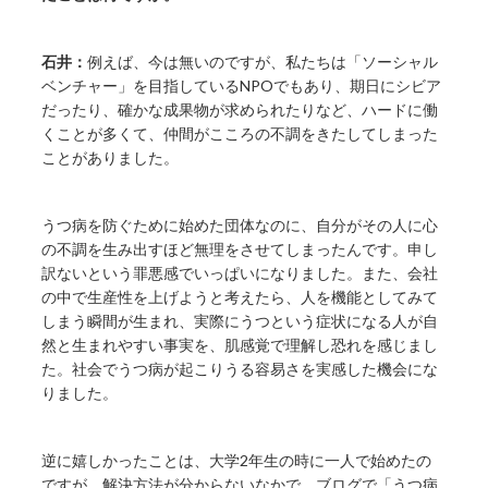
石井：
例えば、今は無いのですが、私たちは「ソーシャル
ベンチャー」を目指しているNPOでもあり、期日にシビア
だったり、確かな成果物が求められたりなど、ハードに働
くことが多くて、仲間がこころの不調をきたしてしまった
ことがありました。
うつ病を防ぐために始めた団体なのに、自分がその人に心
の不調を生み出すほど無理をさせてしまったんです。申し
訳ないという罪悪感でいっぱいになりました。また、会社
の中で生産性を上げようと考えたら、人を機能としてみて
しまう瞬間が生まれ、実際にうつという症状になる人が自
然と生まれやすい事実を、肌感覚で理解し恐れを感じまし
た。社会でうつ病が起こりうる容易さを実感した機会にな
りました。
逆に嬉しかったことは、大学2年生の時に一人で始めたの
ですが、解決方法が分からないなかで、ブログで「うつ病