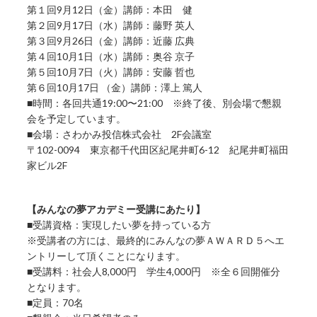
第１回9月12日（金）講師：本田 健
第２回9月17日（水）講師：藤野 英人
第３回9月26日（金）講師：近藤 広典
第４回10月1日（水）講師：奥谷 京子
第５回10月7日（火）講師：安藤 哲也
第６回10月17日 （金）講師：澤上 篤人
■時間：各回共通19:00〜21:00 ※終了後、別会場で懇親
会を予定しています。
■会場：さわかみ投信株式会社 2F会議室
〒102-0094 東京都千代田区紀尾井町6-12 紀尾井町福田
家ビル2F
【みんなの夢アカデミー受講にあたり】
■受講資格：実現したい夢を持っている方
※受講者の方には、最終的にみんなの夢ＡＷＡＲＤ５へエ
ントリーして頂くことになります。
■受講料：社会人8,000円 学生4,000円 ※全６回開催分
となります。
■定員：70名