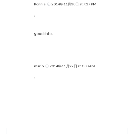
Ronnie
2014年11月30日 at 7:27 PM
.
good info.
mario
2014年11月22日 at 1:00 AM
.