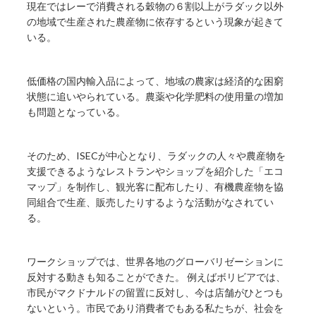
現在ではレーで消費される穀物の６割以上がラダック以外
の地域で生産された農産物に依存するという現象が起きて
いる。
低価格の国内輸入品によって、地域の農家は経済的な困窮
状態に追いやられている。農薬や化学肥料の使用量の増加
も問題となっている。
そのため、ISECが中心となり、ラダックの人々や農産物を
支援できるようなレストランやショップを紹介した「エコ
マップ」を制作し、観光客に配布したり、有機農産物を協
同組合で生産、販売したりするような活動がなされてい
る。
ワークショップでは、世界各地のグローバリゼーションに
反対する動きも知ることができた。 例えばボリビアでは、
市民がマクドナルドの留置に反対し、今は店舗がひとつも
ないという。市民であり消費者でもある私たちが、社会を