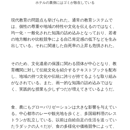
ホテルの裏側にはゴミが散在している
現代教育の問題点も挙げられた。通常の教育システムで
は、個性の尊重や地域の特性や文化を伝えるのではなく、
均一化・一般化された知識の詰め込みとなっており、若者
の地方離れや比較競争による自己肯定感の低下などを生み
出している。それに関連した自死率の上昇も危惧された。
そのため、文化遺産の保護に関わる団体が中心となり、教
育機関に対して伝統文化を紹介するテキストブックを配布
し、地域の持つ文化や伝統に誇りが持てるような取り組み
がなされている。また、画一的な知識の詰め込みではな
く、実践的な授業も少しずつだが増えてきているようだ。
食、農にもグローバリゼーションは大きな影響を与えてい
る。中心都市のレーや観光地を歩くと、多国籍料理のレス
トランが乱立している。以前は自給自足の生活を送ってい
たラダックの人々だが、食の多様化や価格競争によって、