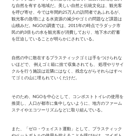
な自然を有する地域だ。美しい自然と伝統文化は、観光客
を呼び寄せ、今では年間約25万人の訪問者であふれるが、
観光客の急増による水資源の減少やゴミの問題など課題は
山積みだ。NGOの調査では、2011年の時点でラダック市
民の約3倍もの水を観光客が消費しており、地下水の貯蓄
を圧迫していることが明らかにされている。
自然の中に散在するプラスティックゴミは手をつけられな
いほどで、 例えゴミ箱に捨て収集されても、 処理やリサイ
クルを行う施設は近隣にはなく、残念ながらそれらはすべ
てゴミの山に埋もれていくだけだ。
そのため、NGOを中心として、コンポストトイレの使用を
推奨し、人口が都市に集中しないように、地方のファーム
ステイやエコツーリズムなどに取り組んでいる。
また、「ゼロ・ウェイスト運動」として、プラスティック
やペットボトルの使用を控えることを呼びかけ、マイボト