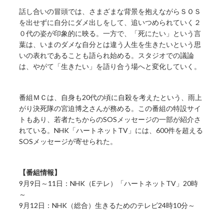
話し合いの冒頭では、さまざまな背景を抱えながらＳＯＳ
を出せずに自分にダメ出しをして、追いつめられていく２
０代の姿が印象的に映る。一方で、「死にたい」という言
葉は、いまのダメな自分とは違う人生を生きたいという思
いの表れであることも語られ始める。スタジオでの議論
は、やがて「生きたい」を語り合う場へと変化していく。
番組ＭＣは、自身も20代の頃に自殺を考えたという、雨上
がり決死隊の宮迫博之さんが務める。この番組の特設サイ
トもあり、若者たちからのSOSメッセージの一部が紹介さ
れている。NHK「ハートネットTV」には、600件を超える
SOSメッセージが寄せられた。
【番組情報】
9月9日～11日：NHK（Eテレ）「ハートネットTV」20時
～
9月12日：NHK（総合）生きるためのテレビ24時10分～