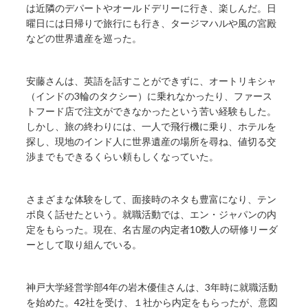
は近隣のデパートやオールドデリーに行き、楽しんだ。日
曜日には日帰りで旅行にも行き、タージマハルや風の宮殿
などの世界遺産を巡った。
安藤さんは、英語を話すことができずに、オートリキシャ
（インドの3輪のタクシー）に乗れなかったり、ファース
トフード店で注文ができなかったという苦い経験もした。
しかし、旅の終わりには、一人で飛行機に乗り、ホテルを
探し、現地のインド人に世界遺産の場所を尋ね、値切る交
渉までもできるくらい頼もしくなっていた。
さまざまな体験をして、面接時のネタも豊富になり、テン
ポ良く話せたという。就職活動では、エン・ジャパンの内
定をもらった。現在、名古屋の内定者10数人の研修リーダ
ーとして取り組んでいる。
神戸大学経営学部4年の岩木優佳さんは、3年時に就職活動
を始めた。42社を受け、１社から内定をもらったが、意図