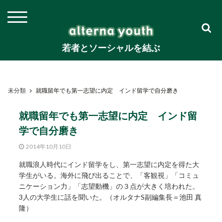
若者とソーシャルを結ぶ
未分類
就職留年でも第一志望に内定 インド留学で自分磨き
就職留年でも第一志望に内定 インド留
学で自分磨き
2014年10月10日
就職浪人時代にインド留学をし、第一志望に内定を得た大
学生がいる。海外に飛び出ることで、「客観視」「コミュ
ニケーション力」「志望動機」の３点が大きく培われた。
3人の大学生に話を聞いた。（オルタナS副編集長＝池田 真
隆）