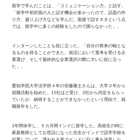
留学で学んだことは、「コミュニケーション力」と話す。
「留学中初対面の人と話す機会が多かったので、話題の作
り方、盛り上げ方などを学んだ。面接で話すネタという点
では、留学中に多くの経験をしたので困らなかった」。
インターンしたことも役に立った。「自分の将来の軸とな
るものを得ることができた。就活において選考を受ける企
業選び、そして最終的な企業選択の際に大いに役に立っ
た」。
愛知学院大学法学部４年の安藤雅士さんは、大学３年から
就職活動を始めた。15社ほど受け、2社から内定をもらっ
ていたが、納得することができなかったという理由で、就
職留年をした。
1年間休学し、５カ月間インドに留学した。高校生の時に
家庭教師としてお世話になった先生がインドで語学学校を
起業していて、誘われる形でインドに行く事を決意した。