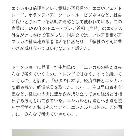
エシカルは倫理的という意味の形容詞で、エコやフェアト
レード、ボランティア、ソーシャル・ビジネスなど、社会
に良いとされている活動の総称として使われている。この
言葉は、1997年のトニー・ブレア首相（当時）のエシカル
外交がきっかけで広がった。同外交では、ブレア首相がア
フリカの植民地政策を進めるにあたり、「犠牲のうえに豊
かさが成り立ってはいけない」と訴えた。
トークショーに登壇した生駒氏は、「エシカルの答えはみ
んなで考えていくもの。トレンドではなく、ずっと続いて
いくもの」と話す。「戦後の日本は、経済成長とエシカル
な価値観で、経済成長を取った。しかし、今は里山資本主
義など、犠牲のうえに豊かさが成り立ってきた経済とは相
反する考えも出てきている。エシカルとは進むべき道を照
らす哲学だと私は考えている。エシカルとは何か。この問
いに、みんなで考えていきたい」。