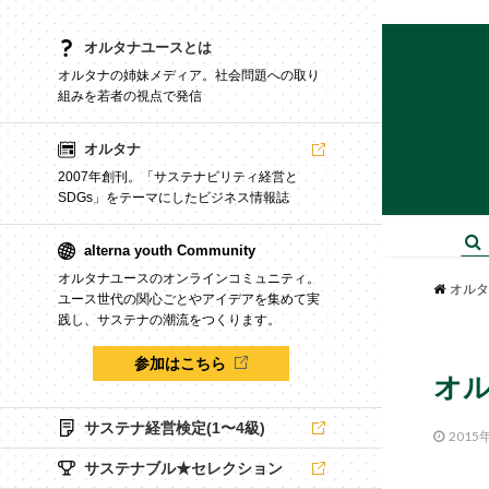
オルタナユースとは
オルタナの姉妹メディア。社会問題への取り
組みを若者の視点で発信
オルタナ
2007年創刊。「サステナビリティ経営と
SDGs」をテーマにしたビジネス情報誌
alterna youth Community
オルタナユースのオンラインコミュニティ。
オルタ
ユース世代の関心ごとやアイデアを集めて実
践し、サステナの潮流をつくります。
参加はこちら
オ
サステナ経営検定(1〜4級)
2015
サステナブル★セレクション