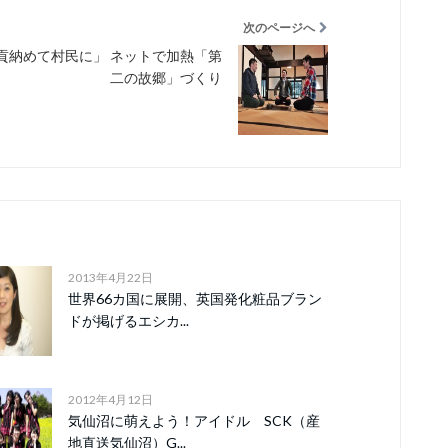
次のページへ
貢納めて村民に」 ネットで加熱「第
二の故郷」づくり
2013年4月22日
世界66カ国に展開、英国発化粧品ブラン
ドが掲げるエシカ...
2012年4月12日
気仙沼に萌えよう！アイドル SCK（産
地直送気仙沼）G...