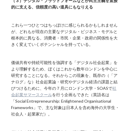
（３）デジタル・プラットフォームなどが民主主義を直接
的に支える、信頼度の高い道具にもなりえる
これら一つひとつはちっぽけに感じられるかもしれません
が、どれもが現在の主要なデジタル・ビジネス・モデルと
根本的に異なる。消費者・市民・企業・政府の関係性を大
きく変えていくポテンシャルを持っている。
価値共有や持続可能性を強調する「デジタル社会起業」を
より理解するため、ぼくはこれから数年ロンドンを中心に
研究することになる。それからこの現象を、既存の（「ア
ナログ」な）社会起業論・研究やデジタル経済の課題と結
びつけるために、今年の７月にロンドン大学・SOASで
社
会起業サマースクール
を行う企画もできた（英語名は
「Social Entrepreneurship: Enlightened Organisational
Frameworks」で、主な対象は日本人を含め海外の大学生・
社会人・起業家だ）。