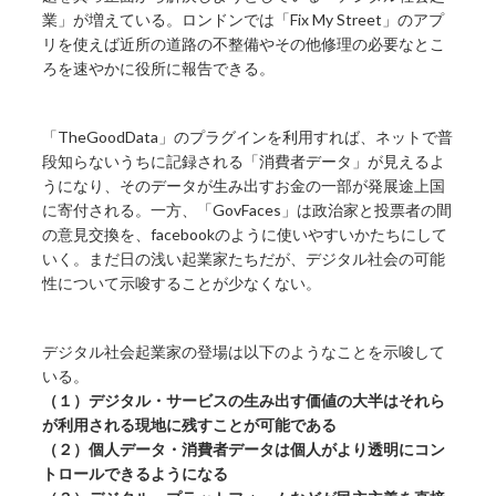
業」が増えている。ロンドンでは「Fix My Street」のアプ
リを使えば近所の道路の不整備やその他修理の必要なとこ
ろを速やかに役所に報告できる。
「TheGoodData」のプラグインを利用すれば、ネットで普
段知らないうちに記録される「消費者データ」が見えるよ
うになり、そのデータが生み出すお金の一部が発展途上国
に寄付される。一方、「GovFaces」は政治家と投票者の間
の意見交換を、facebookのように使いやすいかたちにして
いく。まだ日の浅い起業家たちだが、デジタル社会の可能
性について示唆することが少なくない。
デジタル社会起業家の登場は以下のようなことを示唆して
いる。
（１）デジタル・サービスの生み出す価値の大半はそれら
が利用される現地に残すことが可能である
（２）個人データ・消費者データは個人がより透明にコン
トロールできるようになる