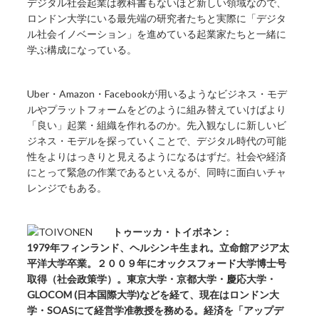
デジタル社会起業は教科書もないほど新しい領域なので、
ロンドン大学にいる最先端の研究者たちと実際に「デジタ
ル社会イノベーション」を進めている起業家たちと一緒に
学ぶ構成になっている。
Uber・Amazon・Facebookが用いるようなビジネス・モデ
ルやプラットフォームをどのように組み替えていけばより
「良い」起業・組織を作れるのか。先入観なしに新しいビ
ジネス・モデルを探っていくことで、デジタル時代の可能
性をよりはっきりと見えるようになるはずだ。社会や経済
にとって緊急の作業であるといえるが、同時に面白いチャ
レンジでもある。
トゥーッカ・トイボネン：
1979年フィンランド、ヘルシンキ生まれ。立命館アジア太
平洋大学卒業。２００９年にオックスフォード大学博士号
取得（社会政策学）。東京大学・京都大学・慶応大学・
GLOCOM (日本国際大学)などを経て、現在はロンドン大
学・SOASにて経営学准教授を務める。経済を「アップデ