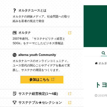
オルタナユースとは
オルタナの姉妹メディア。社会問題への取り
組みを若者の視点で発信
オルタナ
2007年創刊。「サステナビリティ経営と
SDGs」をテーマにしたビジネス情報誌
alterna youth Community
オルタナユースのオンラインコミュニティ。
オルタ
ユース世代の関心ごとやアイデアを集めて実
践し、サステナの潮流をつくります。
参加はこちら
ト
サステナ経営検定(1〜4級)
2015
サステナブル★セレクション