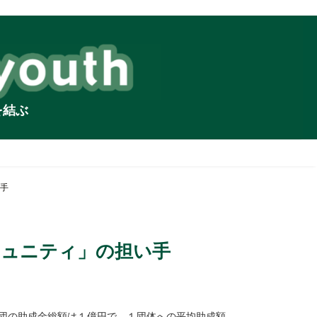
を結ぶ
手
ミュニティ」の担い手
財団の助成金総額は１億円で、１団体への平均助成額