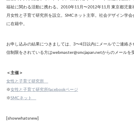
福祉に関わる活動に携わる。2010年11月〜2012年11月 東京都児
月女性と子育て研究所を設立。SMCネット主宰。社会デザイン学会
に在籍中。
お申し込みの結果につきましては、3〜4日以内にメールでご連絡
信制限をされている方はwebmaster@smcjapan.netからの
＜主催＞
女性と子育て研究所
※
女性と子育て研究所facebookページ
※
SMCネット
[showwhatsnew]