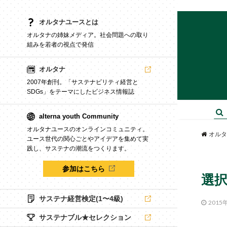
オルタナユースとは
オルタナの姉妹メディア。社会問題への取り
組みを若者の視点で発信
オルタナ
2007年創刊。「サステナビリティ経営と
SDGs」をテーマにしたビジネス情報誌
alterna youth Community
オルタナユースのオンラインコミュニティ。
オルタ
ユース世代の関心ごとやアイデアを集めて実
践し、サステナの潮流をつくります。
参加はこちら
選
サステナ経営検定(1〜4級)
2015
サステナブル★セレクション