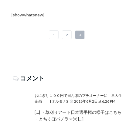
[showwhatsnew]
1
2
3
コメント
おにぎり１００円で田んぼのプチオーナーに 早大生
企画 | オルタナS
2016年6月2日 at 6:26 PM
[…] ・草刈りアート日本選手権の様子はこちら
・とちくぼパノラマ米 […]