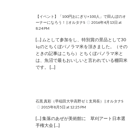
【イベント】「100円おにぎり×100人」で田んぼのオ
ーナーになろう！ | オルタナS
2016年4月13日 at
8:24 PM
[…] ムとして参加をし、特別賞の景品として30
㎏のとちくぼパノラマ米を頂きました。（その
ときの記事はこちら）とちくぼパノラマ米と
は、魚沼で最もおいしいと言われている棚田米
です。 […]
石黒 真彩（早稲田大学高野ゼミ支局長） | オルタナS
2015年8月5日 at 12:25 PM
[…] 集落のあぜが美術館に 草刈アート日本選
手権大会 […]