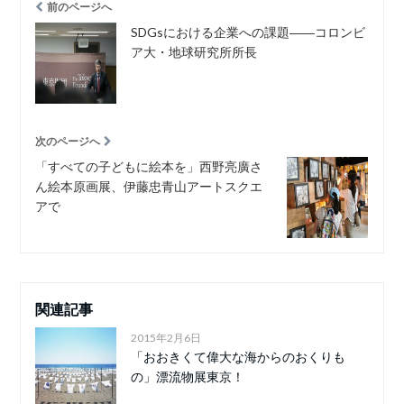
前のページへ
SDGsにおける企業への課題――コロンビ
ア大・地球研究所所長
次のページへ
「すべての子どもに絵本を」西野亮廣さ
ん絵本原画展、伊藤忠青山アートスクエ
アで
関連記事
2015年2月6日
「おおきくて偉大な海からのおくりも
の」漂流物展東京！