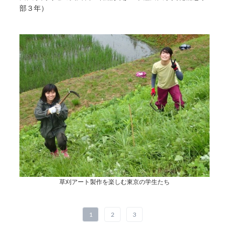
部３年）
草刈アート製作を楽しむ東京の学生たち
1
2
3