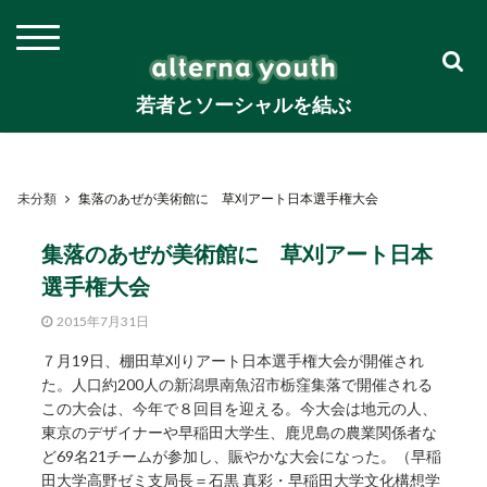
若者とソーシャルを結ぶ
未分類
集落のあぜが美術館に 草刈アート日本選手権大会
集落のあぜが美術館に 草刈アート日本
選手権大会
2015年7月31日
７月19日、棚田草刈りアート日本選手権大会が開催され
た。人口約200人の新潟県南魚沼市栃窪集落で開催される
この大会は、今年で８回目を迎える。今大会は地元の人、
東京のデザイナーや早稲田大学生、鹿児島の農業関係者な
ど69名21チームが参加し、賑やかな大会になった。（早稲
田大学高野ゼミ支局長＝石黒 真彩・早稲田大学文化構想学