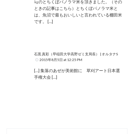
㎏のとちくぼパノラマ米を頂きました。（その
ときの記事はこちら）とちくぼパノラマ米と
は、魚沼で最もおいしいと言われている棚田米
です。 […]
石黒 真彩（早稲田大学高野ゼミ支局長） | オルタナS
2015年8月5日 at 12:25 PM
[…] 集落のあぜが美術館に 草刈アート日本選
手権大会 […]