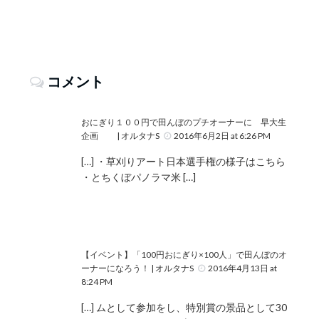
コメント
おにぎり１００円で田んぼのプチオーナーに 早大生
企画 | オルタナS
2016年6月2日 at 6:26 PM
[…] ・草刈りアート日本選手権の様子はこちら
・とちくぼパノラマ米 […]
【イベント】「100円おにぎり×100人」で田んぼのオ
ーナーになろう！ | オルタナS
2016年4月13日 at
8:24 PM
[…] ムとして参加をし、特別賞の景品として30