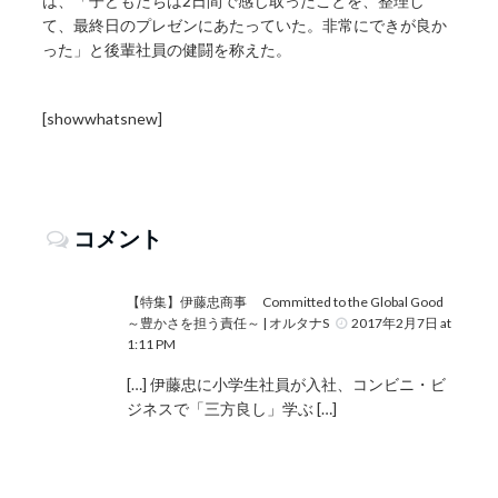
は、「子どもたちは2日間で感じ取ったことを、整理し
て、最終日のプレゼンにあたっていた。非常にできが良か
った」と後輩社員の健闘を称えた。
[showwhatsnew]
コメント
【特集】伊藤忠商事 Committed to the Global Good
～豊かさを担う責任～ | オルタナS
2017年2月7日 at
1:11 PM
[…] 伊藤忠に小学生社員が入社、コンビニ・ビ
ジネスで「三方良し」学ぶ […]