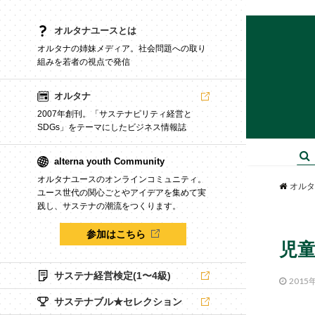
オルタナユースとは
オルタナの姉妹メディア。社会問題への取り
組みを若者の視点で発信
オルタナ
2007年創刊。「サステナビリティ経営と
SDGs」をテーマにしたビジネス情報誌
alterna youth Community
オルタナユースのオンラインコミュニティ。
オルタ
ユース世代の関心ごとやアイデアを集めて実
践し、サステナの潮流をつくります。
参加はこちら
児
サステナ経営検定(1〜4級)
2015
サステナブル★セレクション