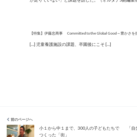
【特集】伊藤忠商事 Committed to the Global Good～豊かさ
[…] 児童養護施設の課題、卒園後にこそ […]
前のページへ
小１から中１まで、300人の子どもたちで
「自
つくった「街」