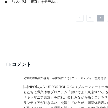
■ 「おいでよ！東京」をモデルに
1
2
3
コメント
児童養護施設の課題、卒園後にこそ | ニュースメディア型寄付サイ
[…] NPO法人BLUE FOR TOHOKU（ブルーフォ
もたちに職業体験プログラム「おいでよ！東京2015
「キッザニア東京」を訪れ、楽しみながら働くことを学
ランティアが付き添い、交流していたが、同団体代表の
が足りていない」と課題を話した。（オルタナS副編集長＝