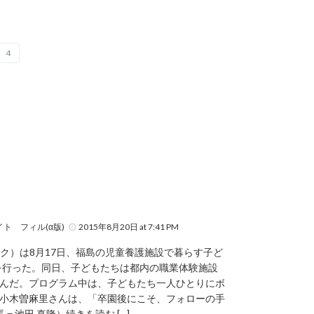
4
ト フィル(α版)
2015年8月20日 at 7:41 PM
ートーホク）は8月17日、福島の児童養護施設で暮らす子ど
」を行った。同日、子どもたちは都内の職業体験施設
んだ。プログラム中は、子どもたち一人ひとりにボ
小木曽麻里さんは、「卒園後にこそ、フォローの手
池田 真隆）続きを読む […]