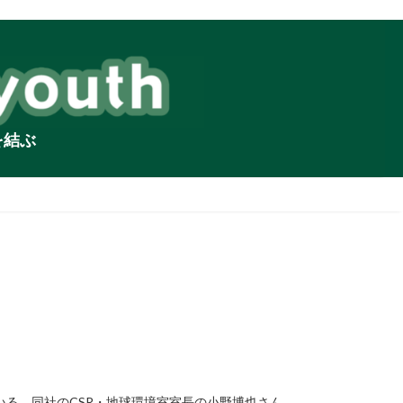
を結ぶ
る。同社のCSR・地球環境室室長の小野博也さん