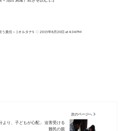
を担う責任～ | オルタナS
2015年8月20日 at 4:34 PM
次のページへ
分より、子どもが心配」 迫害受ける
難民の親