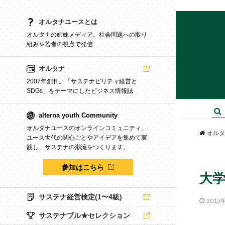
オルタナユースとは
オルタナの姉妹メディア。社会問題への取り
組みを若者の視点で発信
オルタナ
2007年創刊。「サステナビリティ経営と
SDGs」をテーマにしたビジネス情報誌
alterna youth Community
オルタナユースのオンラインコミュニティ。
オルタ
ユース世代の関心ごとやアイデアを集めて実
践し、サステナの潮流をつくります。
参加はこちら
大学
サステナ経営検定(1〜4級)
2015
サステナブル★セレクション