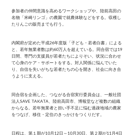
参加者の仲間意識を高めるワークショップや、陸前高田の
名物「米崎リンゴ」の農園で就農体験などをする。収穫し
たりんごの販売までも行う。
内閣府が定めた平成26年度版「子ども・若者白書」による
と、若年無業者数は約60万人を超えている。同合宿では19
日間、専門の支援員が若者たちによりそい、状況に合わせ
て心身のケア・サポートをする。対人関係に悩んでいた
り、自信を失いがちな若者たちの心を開き、社会に向き合
うように支える。
同合宿を企画した、つながる合宿実行委員会は、一般社団
法人SAVE TAKATA、陸前高田市、博報堂など複数の組織
からなる。若年無業者と担い手不足に悩む過疎地域の農家
をつなげ、移住・定住のきっかけをつくりだす。
日程は、第１期が10月12日～10月30日、第２期が11月4日