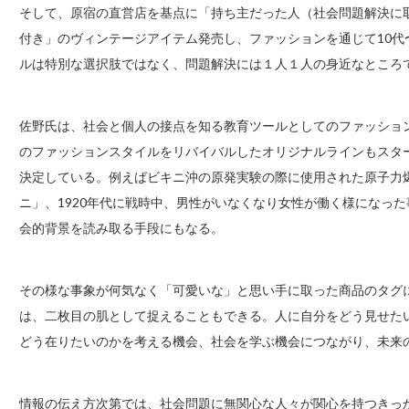
そして、原宿の直営店を基点に「持ち主だった人（社会問題解決に
付き」のヴィンテージアイテム発売し、ファッションを通じて10代
ルは特別な選択肢ではなく、問題解決には１人１人の身近なところ
佐野氏は、社会と個人の接点を知る教育ツールとしてのファッショ
のファッションスタイルをリバイバルしたオリジナルラインもスタ
決定している。例えばビキニ沖の原発実験の際に使用された原子力爆
ニ」、1920年代に戦時中、男性がいなくなり女性が働く様になっ
会的背景を読み取る手段にもなる。
その様な事象が何気なく「可愛いな」と思い手に取った商品のタグ
は、二枚目の肌として捉えることもできる。人に自分をどう見せた
どう在りたいのかを考える機会、社会を学ぶ機会につながり、未来
情報の伝え方次第では、社会問題に無関心な人々が関心を持つきっ