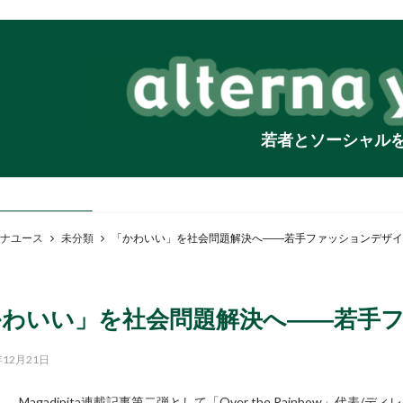
若者とソーシャル
ナユース
未分類
「かわいい」を社会問題解決へ――若手ファッションデザイ
かわいい」を社会問題解決へ――若手
年12月21日
Magadipita連載記事第二弾として「Over the Rainbow」