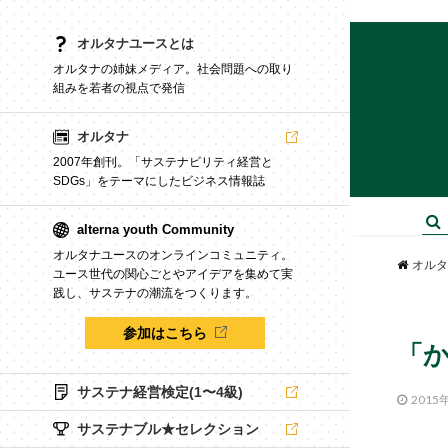
オルタナユースとは
オルタナの姉妹メディア。社会問題への取り
組みを若者の視点で発信
オルタナ
2007年創刊。「サステナビリティ経営と
SDGs」をテーマにしたビジネス情報誌
alterna youth Community
オルタナユースのオンラインコミュニティ。
オルタ
ユース世代の関心ごとやアイデアを集めて実
践し、サステナの潮流をつくります。
参加はこちら
「
サステナ経営検定(1〜4級)
2015
サステナブル★セレクション