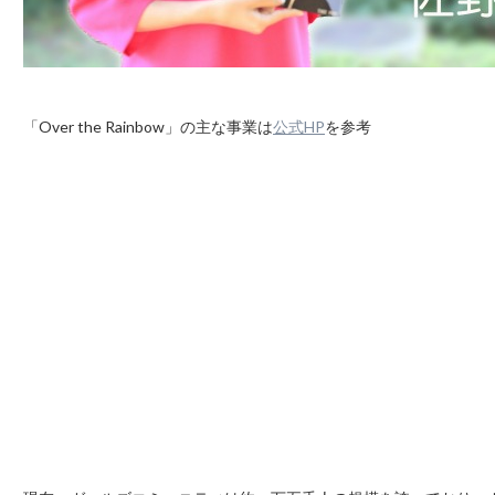
「Over the Rainbow」の主な事業は
公式HP
を参考