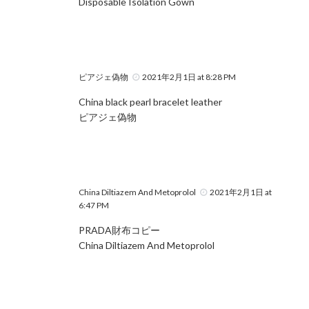
Disposable Isolation Gown
ピアジェ偽物
2021年2月1日 at 8:28 PM
China black pearl bracelet leather
ピアジェ偽物
China Diltiazem And Metoprolol
2021年2月1日 at
6:47 PM
PRADA財布コピー
China Diltiazem And Metoprolol