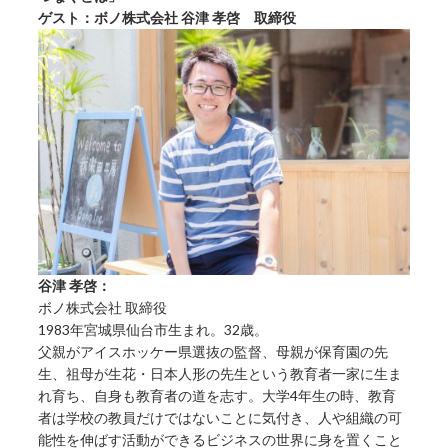
ゲスト：ボノ株式会社 谷津 孝啓 取締役
谷津 孝啓：
ボノ株式会社 取締役
1983年宮城県仙台市生まれ。32歳。
父親がアイスホッケー県選抜の監督、母親が保育園の先
生、祖母が生花・日本人形の先生という教育者一家に生ま
れ育ち、自身も教育者の道を志す。大学4年生の時、教育
者は学校の教員だけではないことに気付き、人や組織の可
能性を伸ばす活動ができるビジネスの世界に身を置くこと