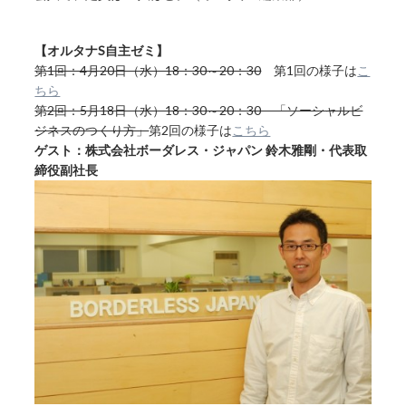
【オルタナS自主ゼミ】
第1回：4月20日（水）18：30～20：30
第1回の様子は
こ
ちら
第2回：5月18日（水）18：30～20：30 「ソーシャルビ
ジネスのつくり方」
第2回の様子は
こちら
ゲスト：株式会社ボーダレス・ジャパン 鈴木雅剛・代表取
締役副社長