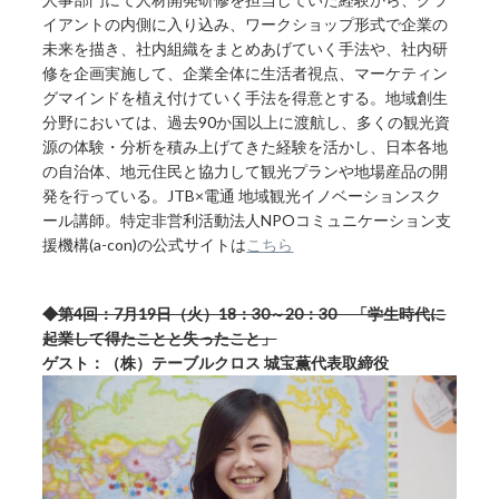
イアントの内側に入り込み、ワークショップ形式で企業の
未来を描き、社内組織をまとめあげていく手法や、社内研
修を企画実施して、企業全体に生活者視点、マーケティン
グマインドを植え付けていく手法を得意とする。地域創生
分野においては、過去90か国以上に渡航し、多くの観光資
源の体験・分析を積み上げてきた経験を活かし、日本各地
の自治体、地元住民と協力して観光プランや地場産品の開
発を行っている。JTB×電通 地域観光イノベーションスク
ール講師。特定非営利活動法人NPOコミュニケーション支
援機構(a-con)の公式サイトは
こちら
◆第4回：7月19日（火）18：30～20：30 「学生時代に
起業して得たことと失ったこと」
ゲスト：（株）テーブルクロス 城宝薫代表取締役