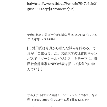
[url=http://www.g1j6av179gmu5q7547a4tfo0i
g8se584s.org/]ujbbvhorxpr[/url]
使命に燃える若き社会派副編集長 | ORGANIX
2016
年12月7日 at 5:19 PM
[…] 池田氏は今月から新たな試みを始める。そ
れが「自主ゼミ」だ。武蔵大学の江古田キャン
パスで「ソーシャルビジネス」をテーマに、毎
回社会起業家やNPO代表を招いて多角的に学
んでい […]
オルタナS自主ゼミ開講！「ソーシャルビジネス」を研
究 | Startup times
2016年11月1日 at 12:57 PM