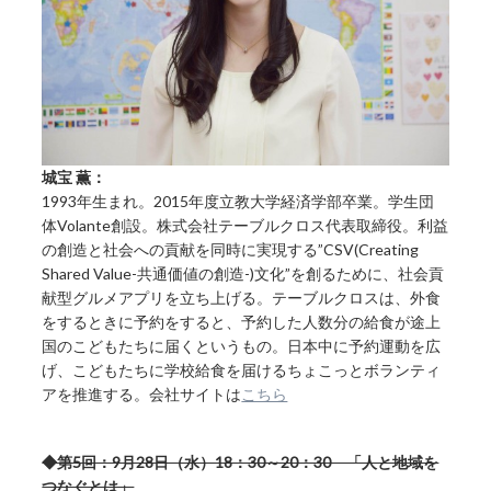
城宝 薫：
1993年生まれ。2015年度立教大学経済学部卒業。学生団
体Volante創設。株式会社テーブルクロス代表取締役。利益
の創造と社会への貢献を同時に実現する”CSV(Creating
Shared Value-共通価値の創造-)文化”を創るために、社会貢
献型グルメアプリを立ち上げる。テーブルクロスは、外食
をするときに予約をすると、予約した人数分の給食が途上
国のこどもたちに届くというもの。日本中に予約運動を広
げ、こどもたちに学校給食を届けるちょこっとボランティ
アを推進する。会社サイトは
こちら
◆第5回：9月28日（水）18：30～20：30 「人と地域を
つなぐとは」