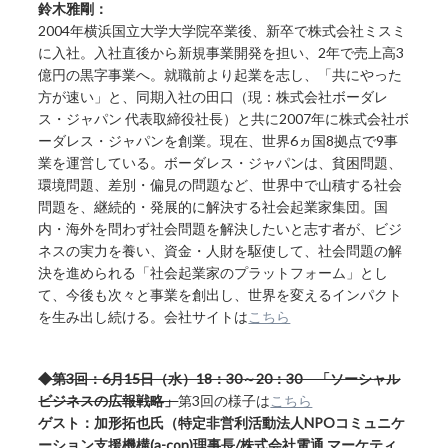
鈴木雅剛：
2004年横浜国立大学大学院卒業後、新卒で株式会社ミスミ
に入社。入社直後から新規事業開発を担い、2年で売上高3
億円の黒字事業へ。就職前より起業を志し、「共にやった
方が速い」と、同期入社の田口（現：株式会社ボーダレ
ス・ジャパン 代表取締役社長）と共に2007年に株式会社ボ
ーダレス・ジャパンを創業。現在、世界6ヵ国8拠点で9事
業を運営している。ボーダレス・ジャパンは、貧困問題、
環境問題、差別・偏見の問題など、世界中で山積する社会
問題を、継続的・発展的に解決する社会起業家集団。国
内・海外を問わず社会問題を解決したいと志す者が、ビジ
ネスの実力を養い、資金・人財を駆使して、社会問題の解
決を進められる「社会起業家のプラットフォーム」とし
て、今後も次々と事業を創出し、世界を変えるインパクト
を生み出し続ける。会社サイトは
こちら
◆第3回：6月15日（水）18：30～20：30 「ソーシャル
ビジネスの広報戦略」
第3回の様子は
こちら
ゲスト：加形拓也氏（特定非営利活動法人NPOコミュニケ
ーション支援機構(a-con)理事長/株式会社電通 マーケティ