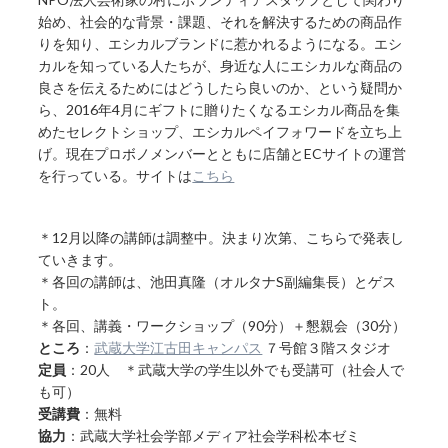
始め、社会的な背景・課題、それを解決するための商品作
りを知り、エシカルブランドに惹かれるようになる。エシ
カルを知っている人たちが、身近な人にエシカルな商品の
良さを伝えるためにはどうしたら良いのか、という疑問か
ら、2016年4月にギフトに贈りたくなるエシカル商品を集
めたセレクトショップ、エシカルペイフォワードを立ち上
げ。現在プロボノメンバーとともに店舗とECサイトの運営
を行っている。サイトは
こちら
＊12月以降の講師は調整中。決まり次第、こちらで発表し
ていきます。
＊各回の講師は、池田真隆（オルタナS副編集長）とゲス
ト。
＊各回、講義・ワークショップ（90分）＋懇親会（30分）
ところ
：
武蔵大学江古田キャンパス
７号館３階スタジオ
定員
：20人 ＊武蔵大学の学生以外でも受講可（社会人で
も可）
受講費
：無料
協力
：武蔵大学社会学部メディア社会学科松本ゼミ