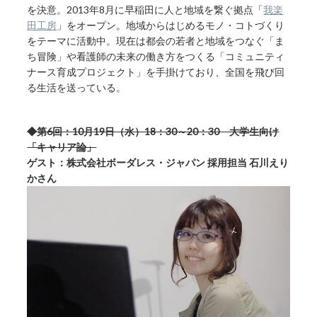
を決意。2013年8月に早稲田に人と地域を繋ぐ拠点「
我楽
田工房
」をオープン。地域からはじめるモノ・コトづくり
をテーマに活動中。現在は都会の若者と地域をつなぐ「ま
ち冒険」や看護師の未来の働き方をつくる「コミュニティ
ナース育成プロジェクト」を手掛けており、全国を飛び回
る生活を送っている。
◆第6回：10月19日（水）18：30～20：30 大学生向け
「キャリア論」
ゲスト：株式会社ボーダレス・ジャパン 採用担当 石川えり
かさん