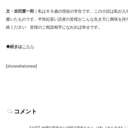
文・吉田愛一郎：
私は６９歳の現役の学生です。この小説は私が人
書いたものです。半世紀若い読者の皆様がこんな生き方に興味を持
絡ください 皆様のご相談相手になれれば幸せです。
◆続きは
こちら
[showwhatsnew]
コメント
【小説】69歳の学生から20代の学生たちへ（19） | オルタナS