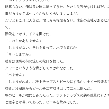
略奪もない。俺は良い国に帰ってきた。ただし災害がなければだ。
惨だろうか？比べようがないくらい３．１１だ。
だけどもこれは天災だ。憎しみも報復もない。末広の会社があるビ
て、
階段を上がり、ドアを開けた。
「これしかありません」
「しょうがない。それを食って、水でも飲むか」
「そうしますか」
啓介は便所の前の流しの蛇口を捻った。
クワーというような音がして水は出なかった。
「出ません」
「しょうがねえ。ポテトチップスとビールにするか。全くー後楽園
啓介が冷蔵庫からビールを二本取り出して二人は飲んだ。
朝のビールが喉にしみわたった。ポテトチップスの袋を乱暴に引き
と激辛とか書いてあった。ビールを飲みほした。