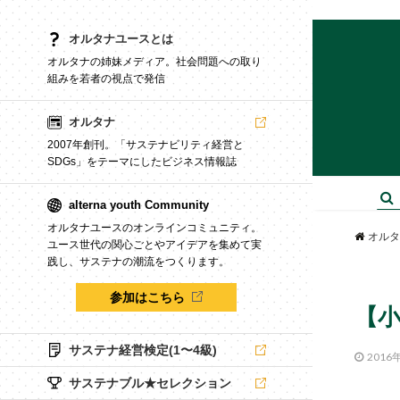
オルタナユースとは
オルタナの姉妹メディア。社会問題への取り
組みを若者の視点で発信
オルタナ
2007年創刊。「サステナビリティ経営と
SDGs」をテーマにしたビジネス情報誌
alterna youth Community
オルタナユースのオンラインコミュニティ。
オルタ
ユース世代の関心ごとやアイデアを集めて実
践し、サステナの潮流をつくります。
参加はこちら
【小
サステナ経営検定(1〜4級)
2016
サステナブル★セレクション