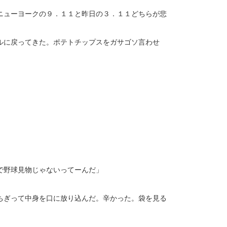
ニューヨークの９．１１と昨日の３．１１どちらが悲
ルに戻ってきた。ポテトチップスをガサゴソ言わせ
で野球見物じゃないってーんだ」
ちぎって中身を口に放り込んだ。辛かった。袋を見る