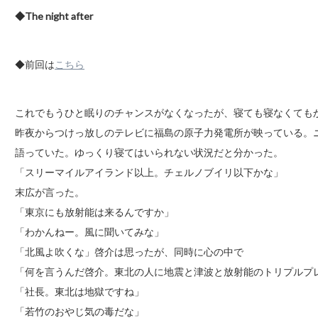
◆The night after
◆前回は
こちら
これでもうひと眠りのチャンスがなくなったが、寝ても寝なくても
昨夜からつけっ放しのテレビに福島の原子力発電所が映っている。
語っていた。ゆっくり寝てはいられない状況だと分かった。
「スリーマイルアイランド以上。チェルノブイリ以下かな」
末広が言った。
「東京にも放射能は来るんですか」
「わかんねー。風に聞いてみな」
「北風よ吹くな」啓介は思ったが、同時に心の中で
「何を言うんだ啓介。東北の人に地震と津波と放射能のトリプルプ
「社長。東北は地獄ですね」
「若竹のおやじ気の毒だな」