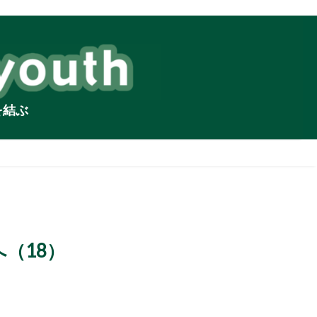
を結ぶ
（18）