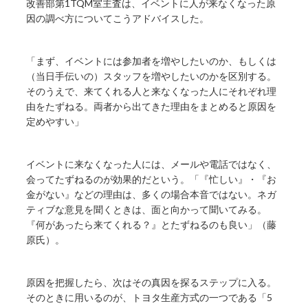
改善部第1TQM室主査は、イベントに人が来なくなった原
因の調べ方についてこうアドバイスした。
「まず、イベントには参加者を増やしたいのか、もしくは
（当日手伝いの）スタッフを増やしたいのかを区別する。
そのうえで、来てくれる人と来なくなった人にそれぞれ理
由をたずねる。両者から出てきた理由をまとめると原因を
定めやすい」
イベントに来なくなった人には、メールや電話ではなく、
会ってたずねるのが効果的だという。「『忙しい』・『お
金がない』などの理由は、多くの場合本音ではない。ネガ
ティブな意見を聞くときは、面と向かって聞いてみる。
『何があったら来てくれる？』とたずねるのも良い」（藤
原氏）。
原因を把握したら、次はその真因を探るステップに入る。
そのときに用いるのが、トヨタ生産方式の一つである「5