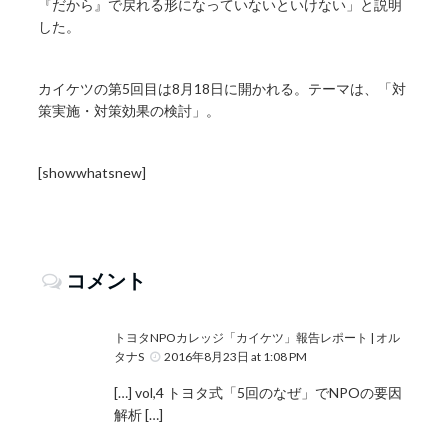
『だから』で戻れる形になっていないといけない」と説明
した。
カイケツの第5回目は8月18日に開かれる。テーマは、「対
策実施・対策効果の検討」。
[showwhatsnew]
コメント
トヨタNPOカレッジ「カイケツ」報告レポート | オル
タナS
2016年8月23日 at 1:08 PM
[…] vol,4 トヨタ式「5回のなぜ」でNPOの要因
解析 […]