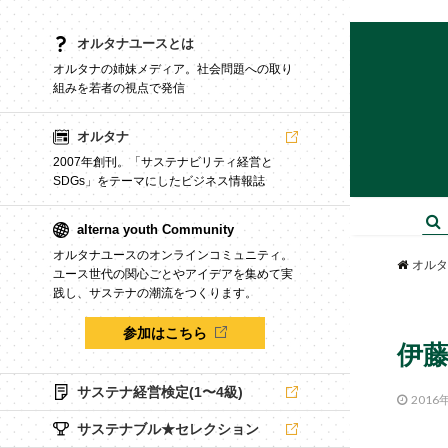
オルタナユースとは
オルタナの姉妹メディア。社会問題への取り
組みを若者の視点で発信
オルタナ
2007年創刊。「サステナビリティ経営と
SDGs」をテーマにしたビジネス情報誌
alterna youth Community
オルタナユースのオンラインコミュニティ。
オルタ
ユース世代の関心ごとやアイデアを集めて実
践し、サステナの潮流をつくります。
参加はこちら
伊
サステナ経営検定(1〜4級)
2016
サステナブル★セレクション