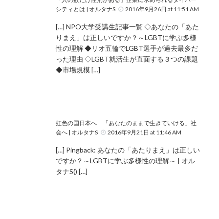
シティとは | オルタナS
2016年9月26日 at 11:51 AM
[…] NPO大学受講生記事一覧 ◇あなたの「あた
りまえ」は正しいですか？～LGBTに学ぶ多様
性の理解 ◆リオ五輪でLGBT選手が過去最多だ
った理由 ◇LGBT就活生が直面する３つの課題
◆市場規模 […]
虹色の国日本へ 「あなたのままで生きていける」社
会へ | オルタナS
2016年9月21日 at 11:46 AM
[…] Pingback: あなたの「あたりまえ」は正しい
ですか？～LGBTに学ぶ多様性の理解～ | オル
タナS() […]