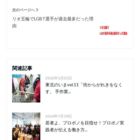
次のページへ
リオ五輪でLGBT選手が過去最多だった理
由
関連記事
2012年1月25日
東北のいまvol.11「街からがれきをなく
す。 手作業...
2016年7月19日
若者よ、プロボノを目指せ！プロボノ実
践者が伝える働き方...