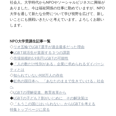
社会人。大学時代からNPOやソーシャルビジネスに興味が
ありました。今は福祉関係の仕事に勤めていますが、NPO
大学を通して新たな分野について学び視野を広げて、新し
いことにも挑戦いきたいと考えています。よろしくお願い
します。
NPO大学受講生記事一覧
◇
リオ五輪でLGBT選手が過去最多だった理由
◆
LGBT就活生が直面する３つの課題
◇
市場規模約5.9兆円 LGBTの可能性
◆
「人の数だけ性別がある」企業に求められるダイバーシ
ティとは
◇
知られていない900万人の存在
◆
虹色の国日本へ 「あなたのままで生きていける」社会
へ
◇
LGBTの理解促進、教育改革から
◆
LGBTの子ども７割がいじめに その解決策は
◇
「もうこの国にはいられない」からLGBTを考える
特集トップページに戻る