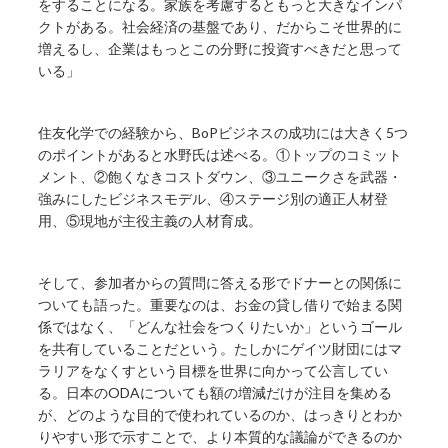
をすることになる。家族を考慮するともっと大きなインパ
クトがある。社会経済の基盤であり、だからこそ世界的に
増えるし、企業はもっとこの分野に投資すべきだと思って
いる」
住友化学での経験から、BoPビジネスの成功には大きく5つ
のポイントがあると水野氏は述べる。①トップのコミット
メント、②飽くなきコストダウン、③ユニークさを武器・
強みにしたビジネスモデル、④ステージ別の適正人材登
用、⑤現地が主役主義の人材育成。
そして、参加者からの質問に答える形でドナーとの関係に
ついても語った。重要なのは、お金の貸し借りで始まる関
係ではなく、「どんな社会をつくりたいか」というゴール
を共有していることだという。たしかにゲイツ財団にはマ
ラリアをなくすという目標を世界に向かって公言してい
る。日本のODAについても額の増減だけが注目を集める
が、どのような目的で使われているのか、はっきりとわか
りやすい形で示すことで、より本質的な議論ができるのか