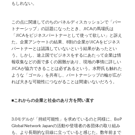
もしれない。
この点に関連してのちのパネルディスカッションで「パー
トナーシップ」の話題になったとき、JICAの馬場氏は
「JICAをビジネスパートナーとして使って欲しい」と訴え
た。企業アンケートの結果、8割の企業がJICAをビジネス
パートナーとは認識していないという結果があったとい
う。しかし、途上国でビジネスをするにあたって企業は情
報収集などの面で多くの困難があり、現地の事情に詳しい
JICAが協力できることは必ずあるという。水野氏も触れた
ような「ゴール」を共有し、パートナーシップの輪が広が
れば大きな可能性につながることは間違いないだろう。
■これからの企業と社会のあり方を問い直す
3.0モデルが「持続可能性」を求めているのと同様に、BoP
Global Network Japanの活動や登壇者の各団体の取り組み
も、より長期的な目線に立っていると感じた。数年前まで