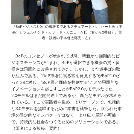
『BoPビジネス3.0』の編著者であるスチュアート・L・ハート氏（中
央）とフェルナンド・カサード・カニェーケ氏（右から2番目）、著
者・訳者の平本督太郎氏（左）
「BoPのコンセプトが示されて以降、斬新かつ画期的なビ
ジネスチャンスが生まれ、BoPが選択できる機会の質・多
様さは飛躍的に改善されてきた。しかし、まだ道半ばの取
り組みである。“BoP市場に眠る富を発見する”がBoP1.0だ
ったのに対し、“BoP層と価値を共創する”ことで飛躍的な
イノベーションを起こすことがBoP2.0のモデルだった。
2.0モデルはまだ開発途上であるが、新たなモデルが求めら
れている。そこで実践者を集め、よりオープンで、包括的
な3.0モデルを提唱するために本書を執筆した。限られた市
場の限定的なインパクトではなく、より広く展開が可能
で、持続的な社会をつくるためのソリューションである」
（筆者による抜粋、要約）