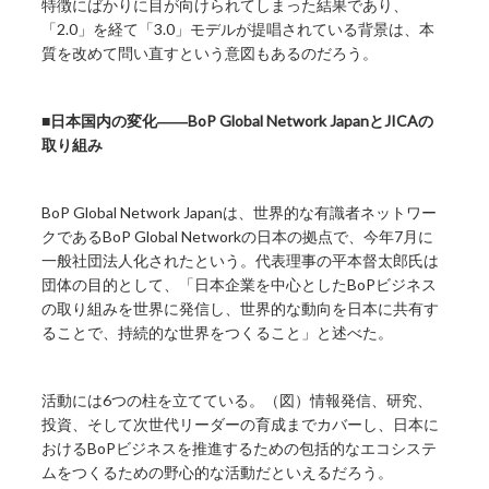
特徴にばかりに目が向けられてしまった結果であり、
「2.0」を経て「3.0」モデルが提唱されている背景は、本
質を改めて問い直すという意図もあるのだろう。
■日本国内の変化――BoP Global Network JapanとJICAの
取り組み
BoP Global Network Japanは、世界的な有識者ネットワー
クであるBoP Global Networkの日本の拠点で、今年7月に
一般社団法人化されたという。代表理事の平本督太郎氏は
団体の目的として、「日本企業を中心としたBoPビジネス
の取り組みを世界に発信し、世界的な動向を日本に共有す
ることで、持続的な世界をつくること」と述べた。
活動には6つの柱を立てている。（図）情報発信、研究、
投資、そして次世代リーダーの育成までカバーし、日本に
おけるBoPビジネスを推進するための包括的なエコシステ
ムをつくるための野心的な活動だといえるだろう。