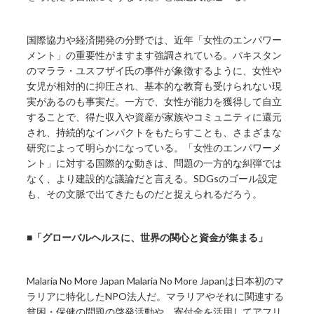
国際協力や経済開発の分野では、近年「女性のエンパワー
メント」の重要性がますます強調されている。パキスタン
のマララ・ユスフザイ氏の事件が象徴するように、女性や
女児が相対的に抑圧され、基本的な教育も受けられない現
実があるのも事実だ。一方で、女性が能力を獲得して自立
することで、得た収入や資産が家族やコミュニティに還元
され、持続的なインパクトをもたらすことも、さまざまな
研究によって明らかになっている。「女性のエンパワーメ
ント」に対する国際的な動きは、問題の一方的な糾弾では
なく、より建設的な議論だと言える。SDGsのゴール設定
も、その文脈で出てきたものだと捉えられるだろう。
■「グローバルヘルスに、世界の関心と資金が集まる」
Malaria No More Japan Malaria No More Japanは日本初のマ
ラリアに特化したNPO法人だ。マラリアやそれに関連する
貧困・保健の問題の啓発活動や、寄付金を活用してアフリ