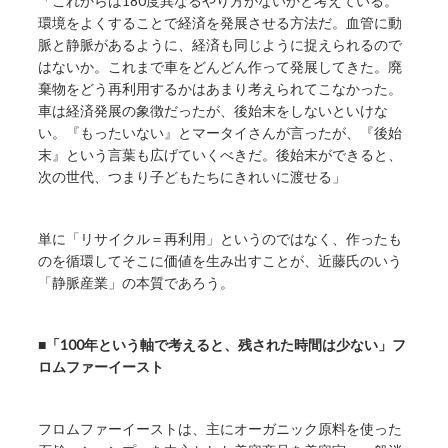
「これからは180度異なるやり方がないかと考えている。
環境をよくすることで経済を発展させる方法だ。血管に動
脈と静脈があるように、経済も同じように捉えられるので
はないか。これまで車をどんどん作って発展してきた。廃
棄物をどう再利用するかはあまり考えられてこなかった。
車は経済発展の象徴だったが、後始末をしないといけな
い。『もったいない』とマータイさんが言ったが、『後始
末』という言葉も広げていくべきだ。後始末ができると、
次の世代、つまり子どもたちにきれいに渡せる」
単に「リサイクル＝再利用」というのではなく、作ったも
のを循環してそこに価値を生み出すことが、近藤氏のいう
「静脈産業」の本質であろう。
■「100年という軸で考えると、残された時間は少ない」フ
ロムファーイースト
フロムファーイーストは、主にオーガニック原料を使った