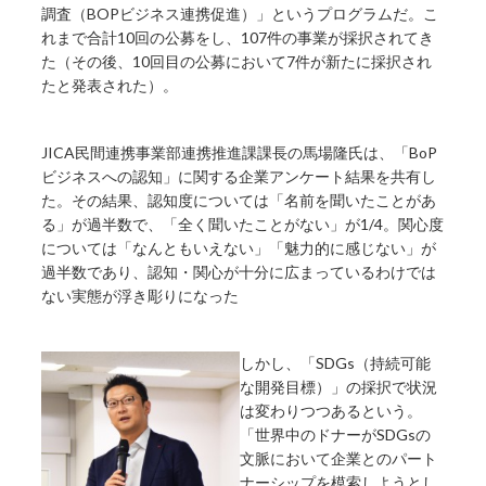
調査（BOPビジネス連携促進）」というプログラムだ。こ
れまで合計10回の公募をし、107件の事業が採択されてき
た（その後、10回目の公募において7件が新たに採択され
たと発表された）。
JICA民間連携事業部連携推進課課長の馬場隆氏は、「BoP
ビジネスへの認知」に関する企業アンケート結果を共有し
た。その結果、認知度については「名前を聞いたことがあ
る」が過半数で、「全く聞いたことがない」が1/4。関心度
については「なんともいえない」「魅力的に感じない」が
過半数であり、認知・関心が十分に広まっているわけでは
ない実態が浮き彫りになった
しかし、「SDGs（持続可能
な開発目標）」の採択で状況
は変わりつつあるという。
「世界中のドナーがSDGsの
文脈において企業とのパート
ナーシップを模索しようとし