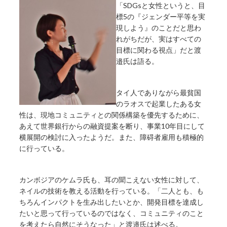
「SDGsと女性というと、目
標5の『ジェンダー平等を実
現しよう』のことだと思わ
れがちだが、実はすべての
目標に関わる視点」だと渡
邉氏は語る。
タイ人でありながら最貧国
のラオスで起業したある女
性は、現地コミュニティとの関係構築を優先するために、
あえて世界銀行からの融資提案を断り、事業10年目にして
横展開の検討に入ったようだ。また、障碍者雇用も積極的
に行っている。
カンボジアのケムラ氏も、耳の聞こえない女性に対して、
ネイルの技術を教える活動を行っている。「二人とも、も
ちろんインパクトを生み出したいとか、開発目標を達成し
たいと思って行っているのではなく、コミュニティのこと
を考えたら自然にそうなった」と渡邉氏は述べる。