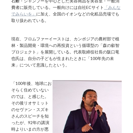
石鹸・シャンプーを中心とした美容商品を美容室・一般消
費者に販売している。一般向けには自社ECサイト
「みんな
でみらいを」
に加え、全国のイオンなどの化粧品売場でも
取り扱われている。
現在、フロムファーイーストは、カンボジアの農村部で植
林・製品開発・環境への再投資という循環型の「森の叡智
プロジェクト」を展開している。代表取締役社長の阪口竜
也氏は、自分の子どもが生まれたときに「100年先の未
来」について意識したという。
「100年後、地球にお
そらく住めていない
のでは、と感じた。
その後リオサミット
のセヴァン・スズキ
さんのスピーチを知
ったが、92年の講演
時よりいまの方が悪