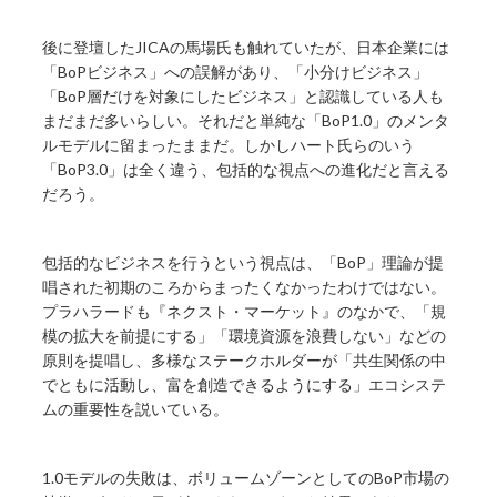
後に登壇したJICAの馬場氏も触れていたが、日本企業には
「BoPビジネス」への誤解があり、「小分けビジネス」
「BoP層だけを対象にしたビジネス」と認識している人も
まだまだ多いらしい。それだと単純な「BoP1.0」のメンタ
ルモデルに留まったままだ。しかしハート氏らのいう
「BoP3.0」は全く違う、包括的な視点への進化だと言える
だろう。
包括的なビジネスを行うという視点は、「BoP」理論が提
唱された初期のころからまったくなかったわけではない。
プラハラードも『ネクスト・マーケット』のなかで、「規
模の拡大を前提にする」「環境資源を浪費しない」などの
原則を提唱し、多様なステークホルダーが「共生関係の中
でともに活動し、富を創造できるようにする」エコシステ
ムの重要性を説いている。
1.0モデルの失敗は、ボリュームゾーンとしてのBoP市場の