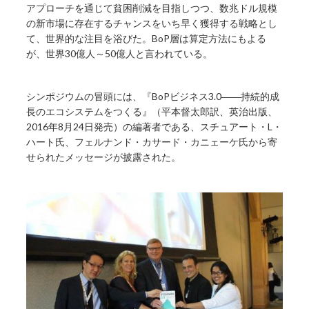
アプローチを通じて貧困削減を目指しつつ、数兆ドル規模
の新市場に存在するチャンスをいち早く獲得する戦略とし
て、世界的な注目を浴びた。BoP層は算定方法にもよる
が、世界30億人～50億人と言われている。
シンポジウムの冒頭には、『BoPビジネス3.0――持続的成
長のエコシステムをつくる』（平本督太郎訳、英治出版、
2016年8月24日発売）の編著者である、スチュアート・L・
ハート氏、フェルナンド・カサード・カニェーケ氏から寄
せられたメッセージが披露された。