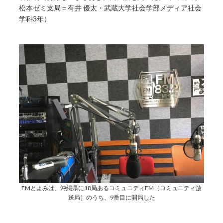
松本ゼミ支局＝有井 優太・武蔵大学社会学部メディア社会
学科3年）
FMとよみは、沖縄県に18局あるコミュニティFM（コミュニティ放
送局）のうち、9番目に開局した