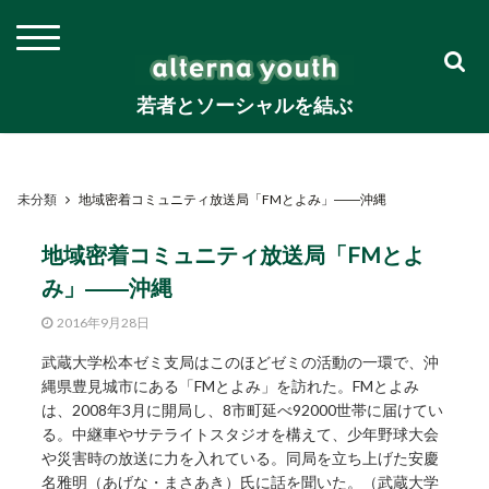
若者とソーシャルを結ぶ
未分類
地域密着コミュニティ放送局「FMとよみ」――沖縄
地域密着コミュニティ放送局「FMとよ
み」――沖縄
2016年9月28日
武蔵大学松本ゼミ支局はこのほどゼミの活動の一環で、沖
縄県豊見城市にある「FMとよみ」を訪れた。FMとよみ
は、2008年3月に開局し、8市町延べ92000世帯に届けてい
る。中継車やサテライトスタジオを構えて、少年野球大会
や災害時の放送に力を入れている。同局を立ち上げた安慶
名雅明（あげな・まさあき）氏に話を聞いた。（武蔵大学