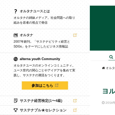
オルタナユースとは
オルタナの姉妹メディア。社会問題への取り
組みを若者の視点で発信
オルタナ
2007年創刊。「サステナビリティ経営と
SDGs」をテーマにしたビジネス情報誌
alterna youth Community
オルタナユースのオンラインコミュニティ。
オルタ
ユース世代の関心ごとやアイデアを集めて実
践し、サステナの潮流をつくります。
参加はこちら
ヨ
サステナ経営検定(1〜4級)
2016
サステナブル★セレクション