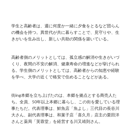
学生と高齢者は、週に何度か一緒に夕食をとるなど団らん
の機会を持つ。異世代が共に暮らすことで、見守りや、生
きがいを生み出し、新しい共助の関係を築いている。
高齢者側のメリットとしては、孤立感の解消や生きがいづ
くり、夜間の不安の解消、健康寿命の増進などが挙げられ
る。学生側のメリットとしては、高齢者からの知恵や経験
を学べ、大学の近くで格安で住めることなどがある。
街ing本郷を立ち上げたのは、本郷を拠点とする商売人た
ち。全員、50年以上本郷に暮らし、この街を愛している理
事たちだ。代表理事は、鮮魚店「魚よし」三代目の長谷川
大さん、副代表理事は、和菓子店「喜久月」店主の栗田洋
さんと薬局「芙蓉堂」を経営する川又靖則さん。