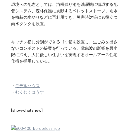
環境への配慮としては、浴槽残り湯を洗濯機に循環する配
管システム、森林保護に貢献するペレットストーブ、雨水
を植栽の水やりなどに再利用でき、災害時対策にも役立つ
雨水タンクを設置。
キッチン横に分別ができるゴミ箱を設置し、生ごみを出さ
ないコンポストの提案を行っている。電磁波の影響を最小
限に抑え、人に優しい住まいを実現するオールアース住宅
仕様を採用している。
・
モデルハウス
・
むくむくはうす
[showwhatsnew]