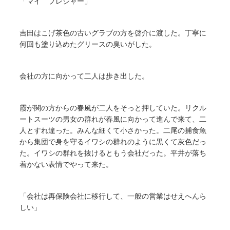
「マイ プレジャー」
吉田はこげ茶色の古いグラブの方を啓介に渡した。丁寧に
何回も塗り込めたグリースの臭いがした。
会社の方に向かって二人は歩き出した。
霞が関の方からの春風が二人をそっと押していた。リクル
ートスーツの男女の群れが春風に向かって進んで来て、二
人とすれ違った。みんな細くて小さかった。二尾の捕食魚
から集団で身を守るイワシの群れのように黒くて灰色だっ
た。イワシの群れを抜けるともう会社だった。平井が落ち
着かない表情でやって来た。
「会社は再保険会社に移行して、一般の営業はせえへんら
しい」