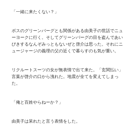
「一緒に来たくない？」
ボスのグリーンバーグとも関係がある由美子の世話でニュ
ーヨークに行く。そしてグリーンバーグの目を盗んであい
びきするなんぞみっともないぜと啓介は思った。それにニ
ュージャージの義理の父の近くで暮らすのも気が重い。
リクルートスーツの女が無表情で出て来た。「玄関払い」
言葉が啓介の口から洩れた。地震が全てを変えてしまっ
た。
「俺と百姓やらねーか？」
由美子は呆れたと言う表情をした。