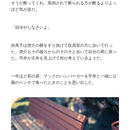
そうだ断ってくれ。罵倒されて断られる方が断るよりよっ
ぽど気が楽だ。
「頭冷やしなさいよ」
由美子は啓介の横をすり抜けて役員室の方に歩いて行っ
た。啓介もその後ろからのそのそと歩いて自分の席に座っ
た。平井が天井を見上げて何か考えているようだ。
一年ほど前の昼、マックのハンバーガーを平井と一緒に公
園のベンチで食べたときのことを思い出した。