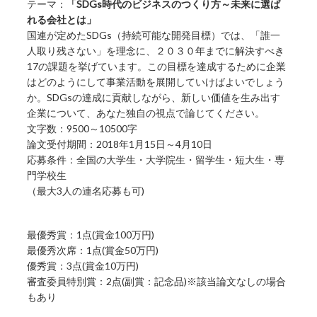
テーマ：
「SDGs時代のビジネスのつくり方～未来に選ば
れる会社とは」
国連が定めたSDGs（持続可能な開発目標）では、「誰一
人取り残さない」を理念に、２０３０年までに解決すべき
17の課題を挙げています。この目標を達成するために企業
はどのようにして事業活動を展開していけばよいでしょう
か。SDGsの達成に貢献しながら、新しい価値を生み出す
企業について、あなた独自の視点で論じてください。
文字数：9500～10500字
論文受付期間：2018年1月15日～4月10日
応募条件：全国の大学生・大学院生・留学生・短大生・専
門学校生
（最大3人の連名応募も可)
最優秀賞：1点(賞金100万円)
最優秀次席：1点(賞金50万円)
優秀賞：3点(賞金10万円)
審査委員特別賞：2点(副賞：記念品)※該当論文なしの場合
もあり