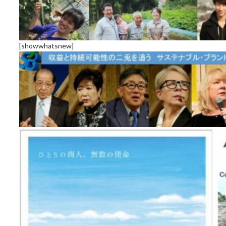
[showwhatsnew]