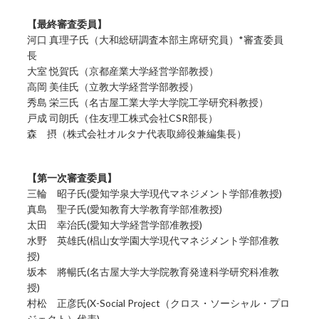
【最終審査委員】
河口 真理子氏（大和総研調査本部主席研究員）*審査委員
長
大室 悦賀氏（京都産業大学経営学部教授）
高岡 美佳氏（立教大学経営学部教授）
秀島 栄三氏（名古屋工業大学大学院工学研究科教授）
戸成 司朗氏（住友理工株式会社CSR部長）
森 摂（株式会社オルタナ代表取締役兼編集長）
【第一次審査委員】
三輪 昭子氏(愛知学泉大学現代マネジメント学部准教授)
真島 聖子氏(愛知教育大学教育学部准教授)
太田 幸治氏(愛知大学経営学部准教授)
水野 英雄氏(椙山女学園大学現代マネジメント学部准教
授)
坂本 將暢氏(名古屋大学大学院教育発達科学研究科准教
授)
村松 正彦氏(X-Social Project（クロス・ソーシャル・プロ
ジェクト）代表)