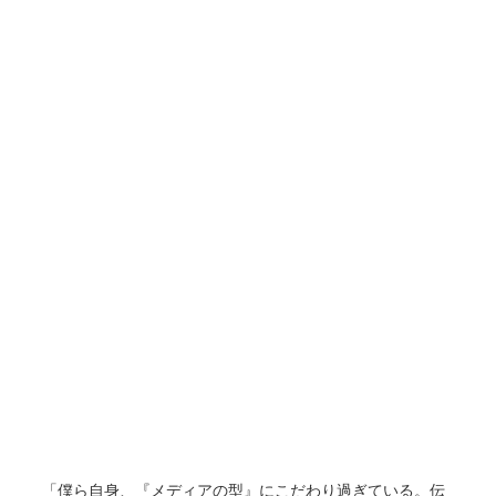
「僕ら自身、『メディアの型』にこだわり過ぎている。伝