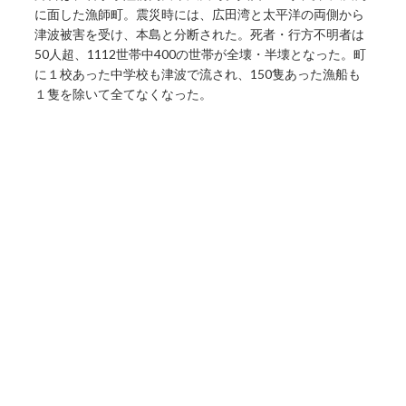
に面した漁師町。震災時には、広田湾と太平洋の両側から
津波被害を受け、本島と分断された。死者・行方不明者は
50人超、1112世帯中400の世帯が全壊・半壊となった。町
に１校あった中学校も津波で流され、150隻あった漁船も
１隻を除いて全てなくなった。