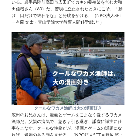
いる。岩手県陸前高田市広田町でカキの養殖業を営む大和
田信哉さん（60）だ。苦境に立たされたときにこそ、「動
け、口だけで終わるな」と発破をかける。（NPO法人SET
＝有薗 文太・青山学院大学教育人間科学部3年）
クールなワカメ漁師は大の漫画好き
広田のお兄さんは、漫画とゲームをこよなく愛するワカメ
漁師だ。父親の病気で、急きょ引き継ぎ、謙虚に誠実に仕
事をこなす。クールな性格だが、漫画とゲームの話題にな
れば、愛嬌のある顔を見せる。（NPO法人SET＝野尻 悠・