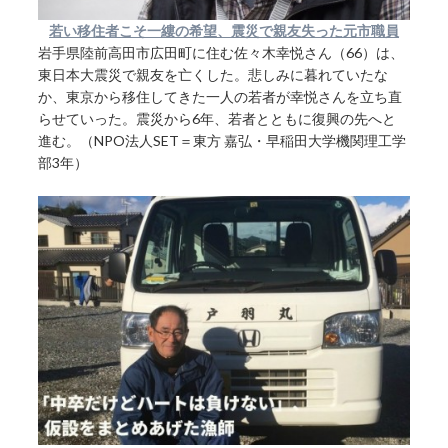
若い移住者こそ一縷の希望、震災で親友失った元市職員
岩手県陸前高田市広田町に住む佐々木幸悦さん（66）は、
東日本大震災で親友を亡くした。悲しみに暮れていたな
か、東京から移住してきた一人の若者が幸悦さんを立ち直
らせていった。震災から6年、若者とともに復興の先へと
進む。（NPO法人SET＝東方 嘉弘・早稲田大学機関理工学
部3年）