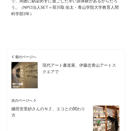
で、周囲に馴染めずに過ごした辛い原体験があるからだろ
う。（NPO法人SET＝荷川取 佑太・青山学院大学教育人間
科学部3年）
前のページへ
現代アート書道展、伊藤忠青山アートス
クエアで
次のページへ
鎌田安里紗さんのＮＺ、エコとの関わり
方