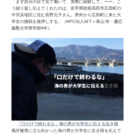
「まず自分の目で見て働いて、実際に経験して」ーー。こ
う繰り返し伝えてくれたのは、岩手県陸前高田市広田町の
中沢浜地区に住む長野元子さん。県外から広田町に来た大
学生の挑戦を後押しする。（NPO法人SET＝島山 怜・慶応
義塾大学商学部4年）
「口だけで終わるな」海の男が大学生に伝える生き様
風評被害に立ち向かった海の男が大学生に生き様を伝えて