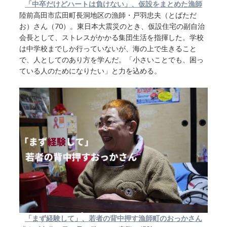
「中卒だけどハートは負けない」、仮設をまとめた漁師
陸前高田市広田町長洞地区の漁師・戸羽忠夫（とばただ
お）さん（70）。東日本大震災のとき、仮設住宅の副自治
会長として、ストレスがかかる集団生活を指揮した。学校
は中学校までしか行っていないが、海の上で生きること
で、人としてのあり方を学んだ。「小さいことでも、困っ
ている人のためになりたい」と力を込める。
「まず経験して」、若者の背中押す漁師町のおっかさん