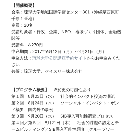
【開催概要】
会場：琉球大学地域国際学習センター301（沖縄県西原町
千原１番地）
定員：20名
受講対象者：行政、企業、NPO、地域づくり団体、金融機
関等
受講料：6,270円
申込期間：2017年6月12日（月）～8月21日（月）
申込方法：
琉球大学公開講座予約サイト
からお申込みくだ
さい
共催：琉球大学、ケイスリー株式会社
【プログラム概要】
※変更の可能性あり
第１回 8月23日（水） 社会的インパクト投資の潮流
第２回 8月24日（木） ソーシャル・インパクト・ボン
ド概要、国内外の事例
第３回 9月20日（水） SIB導入可能性調査プロセス
第４回／第５回 9月21日（木） 社会的課題の設定とチ
ームビルディング／SIB導入可能性調査（グループワー