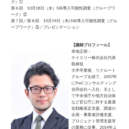
ク）①
第６回 10月18日（水）SIB導入可能性調査（グループワ
ーク）②
第７回／第８回 10月19日（木) SIB導入可能性調査（グル
ープワーク）③／プレゼンテーション
【講師プロフィール】
幸地正樹：
ケイスリー株式会社代表
取締役
大学卒業後、リクルート
グループを経て、2007年
にPwCコンサルティング
合同会社へ入社。主とし
て中央省庁や地方自治体
など官公庁に対する最適
化戦略策定支援、調達の
企画・事業者評価支援、
プロジェクト管理支援等
の業務に従事。2014年よ