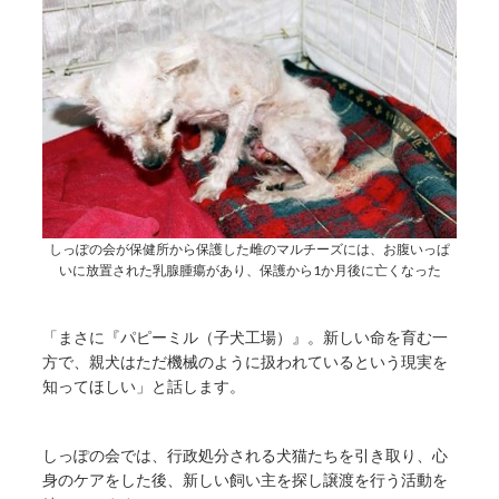
しっぽの会が保健所から保護した雌のマルチーズには、お腹いっぱ
いに放置された乳腺腫瘍があり、保護から1か月後に亡くなった
「まさに『パピーミル（子犬工場）』。新しい命を育む一
方で、親犬はただ機械のように扱われているという現実を
知ってほしい」と話します。
しっぽの会では、行政処分される犬猫たちを引き取り、心
身のケアをした後、新しい飼い主を探し譲渡を行う活動を