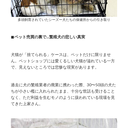
多頭飼育されていたシーズー犬たちの保健所からの引き取り
◼︎
ペット売買の裏で…繁殖犬の悲しい真実
犬猫が「捨てられる」ケースは、ペットだけに限りませ
ん。ペットショップには愛くるしい犬猫が溢れている一方
で、見えないところでは悲惨な現実があります。
過去に犬の繁殖業者の廃業に携わった際、30〜50頭の犬た
ちが小さい檻に入れられたまま、十分な世話も受けること
なく、ただ利益を生むモノのように扱われている現場を見
てきた上家さん。