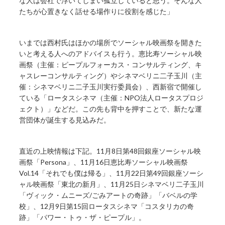
な人は会社で浮いてしまい孤立していると思う。そんな人
たちが心置きなく話せる場作りに役割を感じた」
いまでは西村氏はほかの場所でソーシャル映画祭を開きた
いと考える人へのアドバイスも行う。恵比寿ソーシャル映
画祭（主催：ピープルフォーカス・コンサルティング、キ
ャスレーコンサルティング）やシネマベリニ二子玉川（主
催：シネマベリニ二子玉川実行委員会）、西新宿で開催し
ている「ロータスシネマ（主催：NPO法人ロータスプロジ
ェクト）」などだ。この先も背中を押すことで、新たな運
営団体が誕生する見込みだ。
直近の上映情報は下記。11月8日第48回銀座ソーシャル映
画祭「Persona」、11月16日恵比寿ソーシャル映画祭
Vol.14「それでも僕は帰る」、11月22日第49回銀座ソーシ
ャル映画祭「東北の新月」、11月25日シネマベリ二子玉川
「ヴィック・ムニーズ/ごみアートの奇跡」「バベルの学
校」、12月9日第15回ロータスシネマ「コスタリカの奇
跡」「パワー・トゥ・ザ・ピープル」。