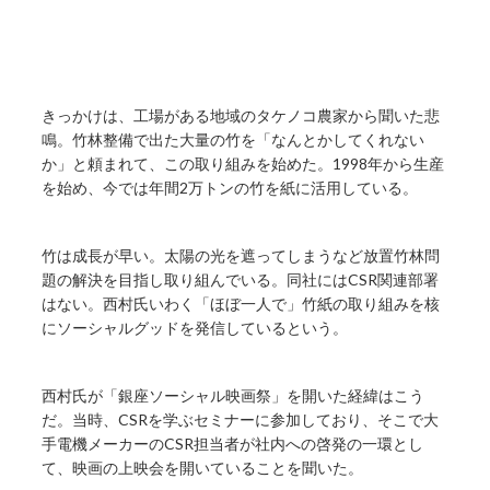
きっかけは、工場がある地域のタケノコ農家から聞いた悲
鳴。竹林整備で出た大量の竹を「なんとかしてくれない
か」と頼まれて、この取り組みを始めた。1998年から生産
を始め、今では年間2万トンの竹を紙に活用している。
竹は成長が早い。太陽の光を遮ってしまうなど放置竹林問
題の解決を目指し取り組んでいる。同社にはCSR関連部署
はない。西村氏いわく「ほぼ一人で」竹紙の取り組みを核
にソーシャルグッドを発信しているという。
西村氏が「銀座ソーシャル映画祭」を開いた経緯はこう
だ。当時、CSRを学ぶセミナーに参加しており、そこで大
手電機メーカーのCSR担当者が社内への啓発の一環とし
て、映画の上映会を開いていることを聞いた。