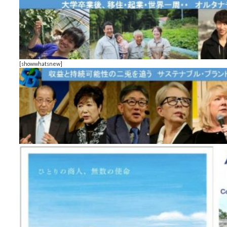
[showwhatsnew]