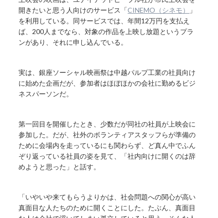
開きたいと思う人向けのサービス「
CINEMO（シネモ）
」
を利用している。同サービスでは、年間12万円を支払え
ば、200人までなら、対象の作品を上映し放題というプラ
ンがあり、それに申し込んでいる。
実は、銀座ソーシャル映画祭は中越パルプ工業の社員向け
に始めた企画だが、参加者はほぼほかの会社に勤めるビジ
ネスパーソンだ。
第一回目を開催したとき、少数だが同社の社員が上映会に
参加した。だが、社外のボランティアスタッフらが準備の
ために会場内を走っているにも関わらず、ど真ん中でふん
ぞり返っている社員の姿を見て、「社内向けに開くのは辞
めようと思った」と話す。
「いやいや来てもらうよりかは、社会問題への関心が高い
真面目な人たちのために開くことにした。たぶん、真面目