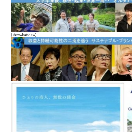
[showwhatsnew]