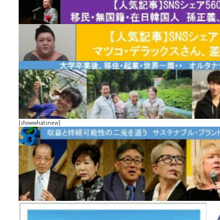
[showwhatsnew]