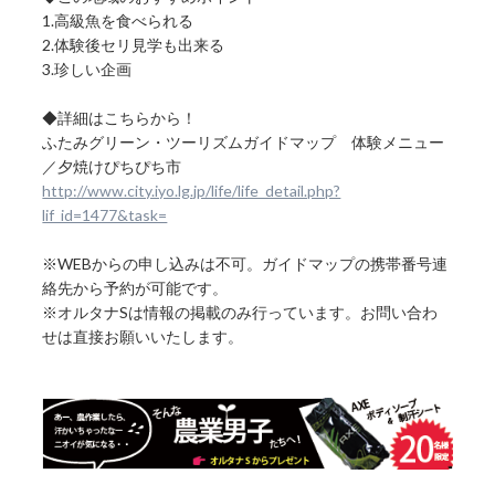
1.高級魚を食べられる
2.体験後セリ見学も出来る
3.珍しい企画
◆詳細はこちらから！
ふたみグリーン・ツーリズムガイドマップ 体験メニュー
／夕焼けぴちぴち市
http://www.city.iyo.lg.jp/life/life_detail.php?
lif_id=1477&task=
※WEBからの申し込みは不可。ガイドマップの携帯番号連
絡先から予約が可能です。
※オルタナSは情報の掲載のみ行っています。お問い合わ
せは直接お願いいたします。