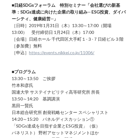
■日経SDGsフォーラム 特別セミナー「会社選びの新基
準：SDGs達成に向けた企業の取り組み─ ESG投資、ダイバ
ーシティ、健康経営─」
［日時］2019年1月31日（木）13:30～17:00（開場
13:00） 受付締切日 1月24日（木）17:00
［会場］日経ホール 千代田区大手町１-３-７日経ビル３階
［参加費］無料
［申込］
https://events.nikkei.co.jp/11006/
■
プログラム
13:30～13:50 ご挨拶
竹本和彦氏
国連大学 サステイナビリティ高等研究所 所長
13:50～14:20 基調講演
黒田一賢氏
日本総合研究所 創発戦略センター スペシャリスト
14:20～15:20 パネルディスカッション①
「SDGs達成を目指す企業とESG投資」（仮）
パネリスト） 野村アセットマネジメントほか