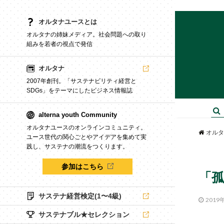
オルタナユースとは
オルタナの姉妹メディア。社会問題への取り
組みを若者の視点で発信
オルタナ
2007年創刊。「サステナビリティ経営と
SDGs」をテーマにしたビジネス情報誌
alterna youth Community
オルタナユースのオンラインコミュニティ。
オルタ
ユース世代の関心ごとやアイデアを集めて実
践し、サステナの潮流をつくります。
参加はこちら
「
サステナ経営検定(1〜4級)
2019
サステナブル★セレクション