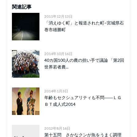
関連記事
2011年12月13日
「消えゆく町」と報道された町−宮城県石
巻市雄勝町
2014年10月16日
40カ国100人の農の担い手で議論 「第2回
世界若者農...
2014年1月3日
年齢もセクシュアリティも不問――ＬＧ
ＢＴ成人式2014
2012年8月16日
第十五問 さかなクンが魚をうまく調理