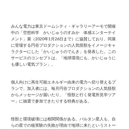
みんな電力は東京ドームシティ・ギャラリーアーモで開催
中の「空想科学 かいじゅうのすみか 体感エンターテイ
メント」展（2020年1月26日まで）に協賛しており、同展
に登場する円谷プロダクションの人気怪獣をイメージキャ
ラクターにした「かいじゅうのでんき」を発表した。この
サービスのコンセプトは、「地球環境にも、かいじゅうに
も優しい電気プラン」。
個人向けに再生可能エネルギー由来の電力へ切り替えるプ
ランで、加入者には、毎月円谷プロダクションの人気怪獣
からメッセージが届いたり、「怪獣と行く発電所見学ツア
ー」に抽選で参加できたりする特典がある。
怪獣と環境破壊には相関関係がある。バルタン星人も、自
らの星での核実験の失敗が理由で地球に来たというストー