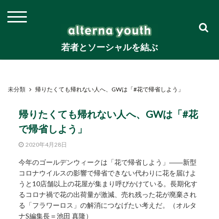
若者とソーシャルを結ぶ
未分類
帰りたくても帰れない人へ、GWは「#花で帰省しよう」
帰りたくても帰れない人へ、GWは「#花
で帰省しよう」
2020年4月28日
今年のゴールデンウィークは「花で帰省しよう」――新型
コロナウイルスの影響で帰省できない代わりに花を届けよ
うと10店舗以上の花屋が集まり呼びかけている。長期化す
るコロナ禍で花の出荷量が激減、売れ残った花が廃棄され
る「フラワーロス」の解消につなげたい考えだ。（オルタ
ナS編集長＝池田 真隆）