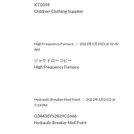
KT0594
Children Clothing Supplier
High Frequency Furnace
2021年1月23日 at 12:42
AM
ジャケドローコピー
High Frequency Furnace
Hydraulic Breaker Moil Point
2021年1月21日 at
7:19 PM
G34436Y52829C2666
Hydraulic Breaker Moil Point