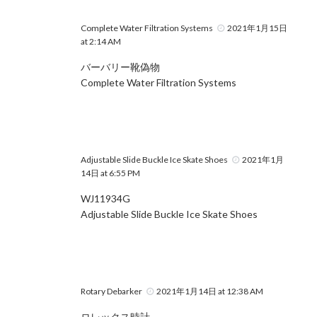
Complete Water Filtration Systems
2021年1月15日
at 2:14 AM
バーバリー靴偽物
Complete Water Filtration Systems
Adjustable Slide Buckle Ice Skate Shoes
2021年1月
14日 at 6:55 PM
WJ11934G
Adjustable Slide Buckle Ice Skate Shoes
Rotary Debarker
2021年1月14日 at 12:38 AM
ロレックス時計