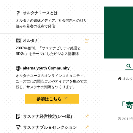
オルタナユースとは
オルタナの姉妹メディア。社会問題への取り
組みを若者の視点で発信
オルタナ
2007年創刊。「サステナビリティ経営と
SDGs」をテーマにしたビジネス情報誌
alterna youth Community
オルタナユースのオンラインコミュニティ。
オルタ
ユース世代の関心ごとやアイデアを集めて実
践し、サステナの潮流をつくります。
参加はこちら
「
サステナ経営検定(1〜4級)
2014
サステナブル★セレクション