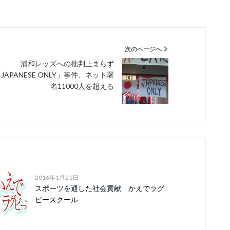
次のページへ
浦和レッズへの批判止まらず
JAPANESE ONLY」事件、ネット署
名11000人を超える
2016年1月21日
スポーツを通した社会貢献 かえでラグ
ビースクール