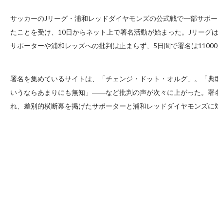
サッカーのJリーグ・浦和レッドダイヤモンズの公式戦で一部サポーター
たことを受け、10日からネット上で署名活動が始まった。Jリーグ
サポーターや浦和レッズへの批判は止まらず、5日間で署名は1100
署名を集めているサイトは、「チェンジ・ドット・オルグ」。「典
いうならあまりにも無知」――など批判の声が次々に上がった。署
れ、差別的横断幕を掲げたサポーターと浦和レッドダイヤモンズに