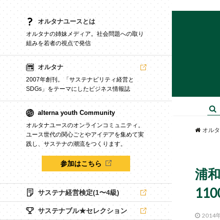
オルタナユースとは
オルタナの姉妹メディア。社会問題への取り
組みを若者の視点で発信
オルタナ
2007年創刊。「サステナビリティ経営と
SDGs」をテーマにしたビジネス情報誌
alterna youth Community
オルタナユースのオンラインコミュニティ。
オルタ
ユース世代の関心ごとやアイデアを集めて実
践し、サステナの潮流をつくります。
参加はこちら
浦和
11
サステナ経営検定(1〜4級)
サステナブル★セレクション
2014