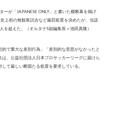
が「JAPANESE ONLY」と書いた横断幕を掲げ
は史上初の無観客試合など厳罰処置を決めたが、当該
0人を超えた。（オルタナS副編集長＝池田真隆）
型的で重大な差別行為」「差別的な意思がなかったと
名は、公益社団法人日本プロサッカーリーグに届けら
対して厳しい断固たる処置を要求している。