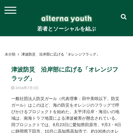
若者とソーシャルを結ぶ
未分類
津波防災 沿岸部に広げる「オレンジフラッグ」
津波防災 沿岸部に広げる「オレンジフ
ラッグ」
2016年7月1日
⼀般社団法⼈防災ガール（代表理事：⽥中美咲以下、防災
ガール）はこのほど、海の防災をオレンジのフラッグで呼
びかけるプロジェクトを始めた。太平洋沿岸・海沿いの地
域は、南海トラフ地震による津波被害が懸念されている。
同プロジェクトでは、8⽉23⽇に愛知県田原市、9⽉3・4⽇
に静岡県下⽥市、10⽉に⾼知県⾼知市で、約100本のオレ