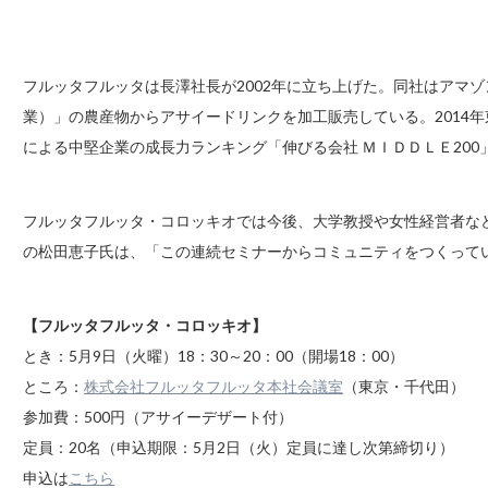
フルッタフルッタは長澤社長が2002年に立ち上げた。同社はアマ
業）」の農産物からアサイードリンクを加工販売している。2014年
による中堅企業の成長力ランキング「伸びる会社 ＭＩＤＤＬＥ200
フルッタフルッタ・コロッキオでは今後、大学教授や女性経営者な
の松田恵子氏は、「この連続セミナーからコミュニティをつくって
【フルッタフルッタ・コロッキオ】
とき：5月9日（火曜）18：30～20：00（開場18：00）
ところ：
株式会社フルッタフルッタ本社会議室
（東京・千代田）
参加費：500円（アサイーデザート付）
定員：20名（申込期限：5月2日（火）定員に達し次第締切り）
申込は
こちら