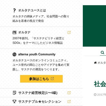
オルタナユースとは
オルタナの姉妹メディア。社会問題への取り
組みを若者の視点で発信
オルタナ
2007年創刊。「サステナビリティ経営と
SDGs」をテーマにしたビジネス情報誌
alterna youth Community
オルタナユースのオンラインコミュニティ。
オルタ
ユース世代の関心ごとやアイデアを集めて実
践し、サステナの潮流をつくります。
参加はこちら
社
サステナ経営検定(1〜4級)
2017
サステナブル★セレクション