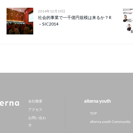
2014年12月19日
社会的事業で一千億円規模は来るか？R
－SIC2014
alterna youth
会社概要
アクセス
TOP
お問い合わ
alterna youth Community
せ