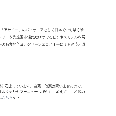
立。「アサイー」のパイオニアとして日本でいち早く輸
トリーを先進国市場に結びつけるビジネスモデルを展
ーの商業的普及とグリーンエコノミーによる経済と環
者を応援しています。自薦・他薦は問いませんので、
ルタナS/ヤフーニュースほか）に加えて、ご相談の
は
こちら
から