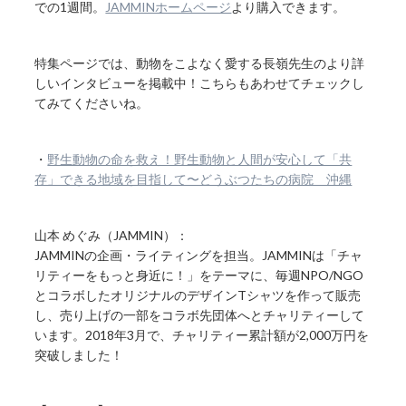
での1週間。
JAMMINホームページ
より購入できます。
特集ページでは、動物をこよなく愛する長嶺先生のより詳
しいインタビューを掲載中！こちらもあわせてチェックし
てみてくださいね。
・
野生動物の命を救え！野生動物と人間が安心して「共
存」できる地域を目指して〜どうぶつたちの病院 沖縄
山本 めぐみ（JAMMIN）：
JAMMINの企画・ライティングを担当。JAMMINは「チャ
リティーをもっと身近に！」をテーマに、毎週NPO/NGO
とコラボしたオリジナルのデザインTシャツを作って販売
し、売り上げの一部をコラボ先団体へとチャリティーして
います。2018年3月で、チャリティー累計額が2,000万円を
突破しました！