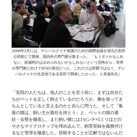
2006年1月には、ヤンバルクイナ保護のための国際会議を地元の安田
公民館にて開催、国内外の専門家が集まった。「もうダメかもしれ
ない、絶滅時計は止められないかもしれないという恐怖から、世界
の専門家に向けてSOSの発信だった。これだけは那覇ではなく、ヤン
バルクイナの生息地である安田で開催したかった」と長嶺先生）
「安田の人たちは、他人のことを言う前に、まずは自分た
ちがペットを正しく飼えているのだろうか、胸を張ってき
ちんとしていると言えるのかと自らに問うた。そして『集
落の猫は、飼い主が責任を持とう』と、ペットの猫の避
妊・去勢を徹底し、また飼い猫には1センチ×1ミリほどの
小さなマイクロチップを埋め込んで、飼育登録を義務付け
るなど管理を徹底した。排除することが正解ではないんだ