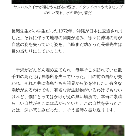
ヤンバルクイナが棲むやんばるの森は、イタジイの木や大きなシダ
の生い茂る、水の豊かな森だ
長嶺先生が小学生だった1972年、沖縄が日本に返還されま
した。それに伴って地域の開発が進み、徐々に沖縄の海が
自然の姿を失っていく姿を、当時まだ幼かった長嶺先生は
目の当たりにしていました。
「干潟がどんどん埋め立てられ、毎年そこを訪れていた数
千羽の鳥たちは居場所を失っていった。目の前の自然が失
われ、それと共に海鳥たちも視界から姿を消した。有名な
場所があるわけでも、有名な野生動物がいるわけでもない
けれど、僕にとってはかけがえの無い場所で、本当に素晴
らしい自然がそこには広がっていた。この自然を失ったこ
とは、深い悲しみだった」。そう当時を振り返ります。