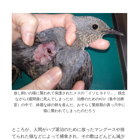
放し飼いの猫に襲われて保護されたメスの「イソヒヨドリ」。残念
ながら1週間後に死んでしまったが、治療のためのICU（集中治療
室）の中で、綺麗な緑の卵を産んだ。おそらく繁殖期の真っ只中に
猫に襲われてしまったのだろう
ところが、人間がハブ退治のために放ったマングースや捨
てられた猫などによって捕食され、その数はどんどん減少