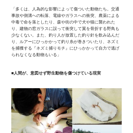
「多くは、人為的な影響によって傷ついた動物たち。交通
事故や側溝への転落、電線やガラスへの衝突、農薬による
中毒で命を落としたり、森や街の中で犬や猫に襲われた
り、建物の窓ガラスに誤って衝突して翼を骨折する野鳥も
少なくない。また、釣り人が放置した釣り針を飲み込んだ
り、ルアーにひっかかって釣り糸が巻きついたり、ネズミ
を捕獲する『ネズミ捕りモチ』にひっかかって自力で逃げ
られなくなる動物もいる」
■人間が、意図せず野生動物を傷つけている現実