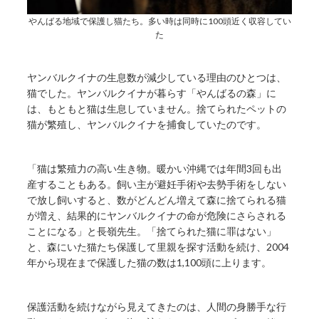
やんばる地域で保護し猫たち。多い時は同時に100頭近く収容してい
た
ヤンバルクイナの生息数が減少している理由のひとつは、
猫でした。ヤンバルクイナが暮らす「やんばるの森」に
は、もともと猫は生息していません。捨てられたペットの
猫が繁殖し、ヤンバルクイナを捕食していたのです。
「猫は繁殖力の高い生き物。暖かい沖縄では年間3回も出
産することもある。飼い主が避妊手術や去勢手術をしない
で放し飼いすると、数がどんどん増えて森に捨てられる猫
が増え、結果的にヤンバルクイナの命が危険にさらされる
ことになる」と長嶺先生。「捨てられた猫に罪はない」
と、森にいた猫たち保護して里親を探す活動を続け、2004
年から現在まで保護した猫の数は1,100頭に上ります。
保護活動を続けながら見えてきたのは、人間の身勝手な行