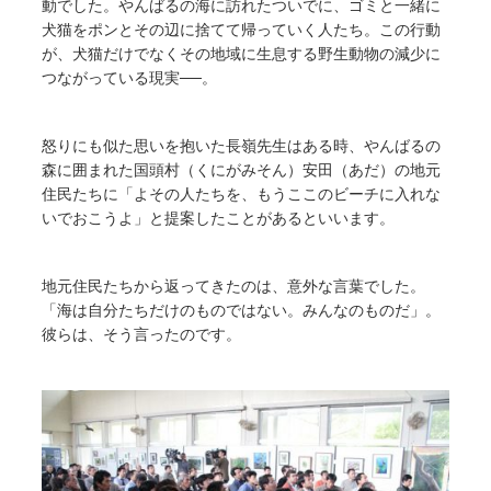
動でした。やんばるの海に訪れたついでに、ゴミと一緒に
犬猫をポンとその辺に捨てて帰っていく人たち。この行動
が、犬猫だけでなくその地域に生息する野生動物の減少に
つながっている現実──。
怒りにも似た思いを抱いた長嶺先生はある時、やんばるの
森に囲まれた国頭村（くにがみそん）安田（あだ）の地元
住民たちに「よその人たちを、もうここのビーチに入れな
いでおこうよ」と提案したことがあるといいます。
地元住民たちから返ってきたのは、意外な言葉でした。
「海は自分たちだけのものではない。みんなのものだ」。
彼らは、そう言ったのです。