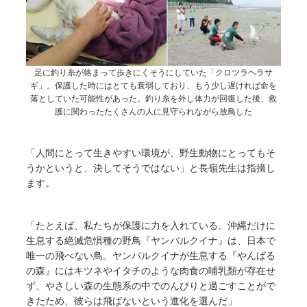
足に釣り糸が絡まって歩きにくそうにしていた「クロツラヘラサ
ギ」。保護した時にはとても衰弱しており、もう少し遅ければ命を
落としていた可能性があった。釣り糸を外し体力が回復した後、救
護に関わったたくさんの人に見守られながら放鳥した
「人間にとって生きやすい環境が、野生動物にとってもそ
うかというと、決してそうではない」と長嶺先生は指摘し
ます。
「たとえば、私たちが保護に力を入れている、沖縄だけに
生息する絶滅危惧種の野鳥『ヤンバルクイナ』は、日本で
唯一の飛べない鳥。ヤンバルクイナが生息する『やんばる
の森』にはキツネやイタチのような肉食の哺乳類が存在せ
ず、やさしい森の生態系の中でのんびりと過ごすことがで
きたため、彼らは飛ばないという進化を選んだ」