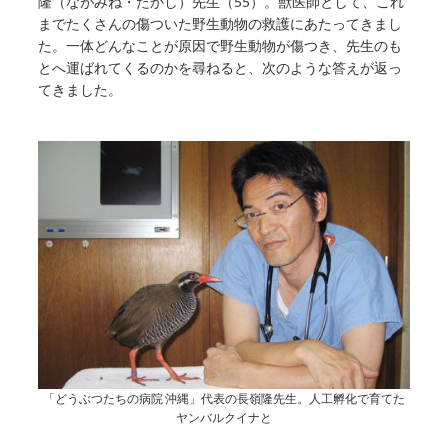
隆（ながみね・たかし）先生（55）。獣医師として、これ
までたくさんの傷ついた野生動物の救護にあたってきまし
た。一体どんなことが原因で野生動物が傷つき、先生のも
とへ運ばれてくるのかを尋ねると、次のような答えが返っ
てきました。
「どうぶつたちの病院 沖縄」代表の長嶺隆先生。人工孵化で育てた
ヤンバルクイナと